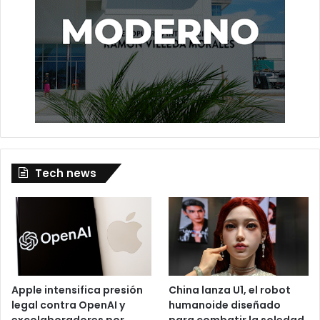
Tech news
Apple intensifica presión
China lanza U1, el robot
legal contra OpenAI y
humanoide diseñado
excolaboradores por
para combatir la soledad