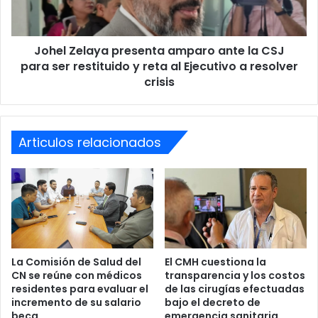
CSJ
Perfil de las víctimas:
Los tres fallecidos registrados
para
ser
hasta ahora superaban los 70 años; los dos primeros
Johel Zelaya presenta amparo ante la CSJ
restituido
casos fueron un hombre de 77 años y una mujer de
y
para ser restituido y reta al Ejecutivo a resolver
74, ambos originarios de la capital.
reta
crisis
Proyección preocupante:
De mantenerse el ritmo
al
Ejecutivo
actual de contagios, las autoridades prevén que se
a
superará ampliamente la incidencia del año anterior
resolver
Articulos relacionados
antes de finalizar el segundo semestre.
crisis
Medidas de prevención urgentes
Ante la agresividad de la mosca causante del gusano
barrenador, la Secretaría de Salud ha emitido
recomendaciones críticas para la población,
La Comisión de Salud del
El CMH cuestiona la
especialmente para quienes cuidan de adultos mayores:
CN se reúne con médicos
transparencia y los costos
residentes para evaluar el
de las cirugías efectuadas
Cuidado de heridas:
Es imperativo cubrir cualquier
incremento de su salario
bajo el decreto de
beca
emergencia sanitaria
herida expuesta con gasas, ya que la mosca solo