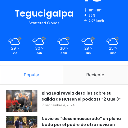
Tegucigalpa
18º - 18º
85%
2.07 km/h
Scattered Clouds
29
30
30
29
25
℃
℃
℃
℃
℃
vie
sáb
dom
lun
mar
Popular
Reciente
Rina Leal revela detalles sobre su
salida de HCH en el podcast “2 Que 3”
septiembre 4, 2024
Novio es “desenmascarado” en plena
boda por el padre de otra novia en