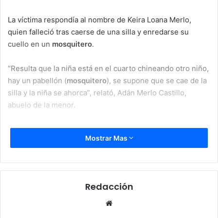
La víctima respondía al nombre de Keira Loana Merlo,
quien falleció tras caerse de una silla y enredarse su
cuello en un
mosquitero
.
“Resulta que la niña está en el cuarto chineando otro niño,
hay un pabellón (
mosquitero
), se supone que se cae de la
silla y la niña se ahorca”, relató, Adán Merlo Castillo,
abuelo de la menor.
Continuó diciendo “a mí me llaman que la
niña
está
Mostrar Mas
fallecida y me fui para darle los primero auxilios, al llegar
la niña todavía tenía signos, la montaron al carro para
llevarla al hospital de San Lorenzo, pero ya había muerto”.
Redacción
El angustiado abuelo comentó que la niña no tenía ningún
tipo de problema, “era sana, nos ha llevado a nosotros un
Website
dolor muy grande”.