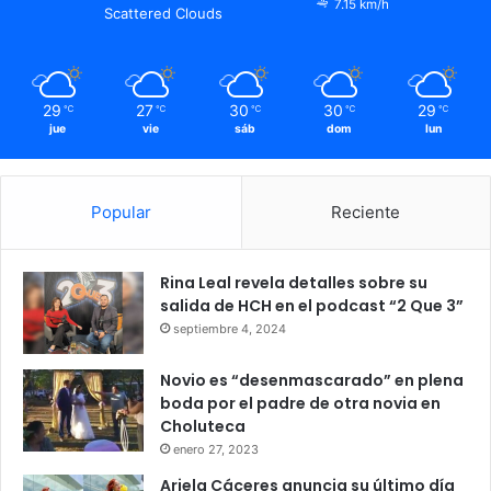
7.15 km/h
Scattered Clouds
29
27
30
30
29
℃
℃
℃
℃
℃
jue
vie
sáb
dom
lun
Popular
Reciente
Rina Leal revela detalles sobre su
salida de HCH en el podcast “2 Que 3”
septiembre 4, 2024
Novio es “desenmascarado” en plena
boda por el padre de otra novia en
Choluteca
enero 27, 2023
Ariela Cáceres anuncia su último día