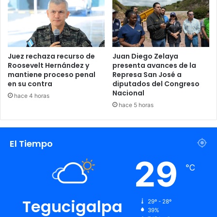
Juez rechaza recurso de
Juan Diego Zelaya
Roosevelt Hernández y
presenta avances de la
mantiene proceso penal
Represa San José a
en su contra
diputados del Congreso
Nacional
hace 4 horas
hace 5 horas
El Tiempo
29
℃
Tegucigalpa
29º - 28º
39%