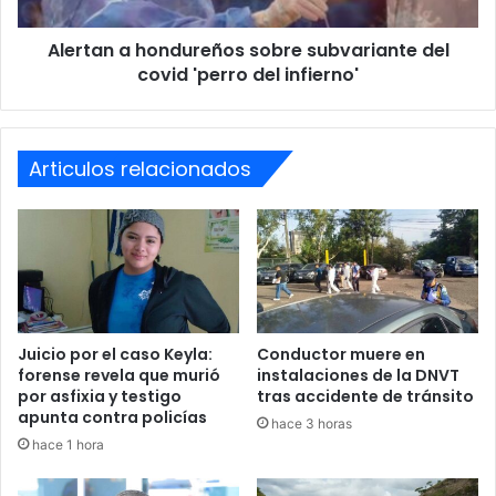
'perro
del
Alertan a hondureños sobre subvariante del
infierno'
covid 'perro del infierno'
Articulos relacionados
Juicio por el caso Keyla:
Conductor muere en
forense revela que murió
instalaciones de la DNVT
por asfixia y testigo
tras accidente de tránsito
apunta contra policías
hace 3 horas
hace 1 hora