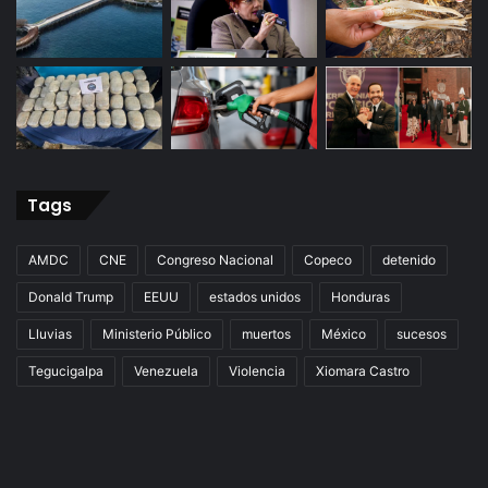
Tags
AMDC
CNE
Congreso Nacional
Copeco
detenido
Donald Trump
EEUU
estados unidos
Honduras
Lluvias
Ministerio Público
muertos
México
sucesos
Tegucigalpa
Venezuela
Violencia
Xiomara Castro