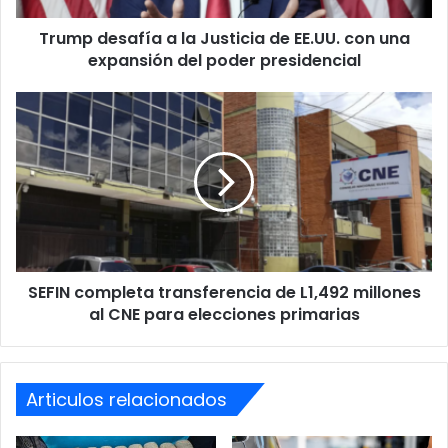
una
precaución para evitar tragedias en las carreteras.
Trump desafía a la Justicia de EE.UU. con una
expansión
del
expansión del poder presidencial
poder
Chqoue
Comayagüela
presidencial
SEFIN
completa
transferencia
de
L1,492
millones
al
CNE
para
SEFIN completa transferencia de L1,492 millones
elecciones
primarias
al CNE para elecciones primarias
Articulos relacionados