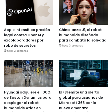
Apple intensifica presión
China lanza U1, el robot
legal contra OpenAI y
humanoide diseñado
excolaboradores por
para combatir la soledad
robo de secretos
hace 3 semanas
hace 3 semanas
Hyundai adquiere el 100%
El FBI emite una alerta
de Boston Dynamics para
global para usuarios de
desplegar al robot
Microsoft 365 por la
humanoide Atlas en
nueva amenaza