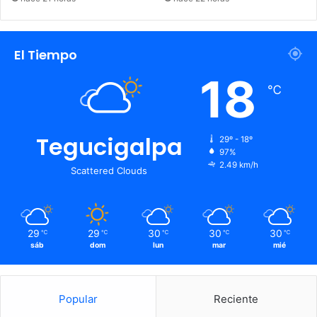
El Tiempo
18
℃
Tegucigalpa
29º - 18º
97%
2.49 km/h
Scattered Clouds
29
29
30
30
30
℃
℃
℃
℃
℃
sáb
dom
lun
mar
mié
Popular
Reciente