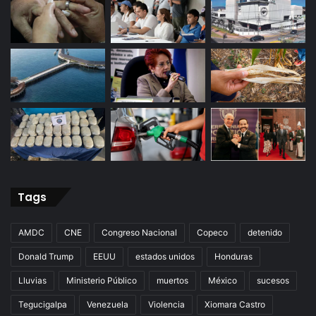
Tags
AMDC
CNE
Congreso Nacional
Copeco
detenido
Donald Trump
EEUU
estados unidos
Honduras
Lluvias
Ministerio Público
muertos
México
sucesos
Tegucigalpa
Venezuela
Violencia
Xiomara Castro