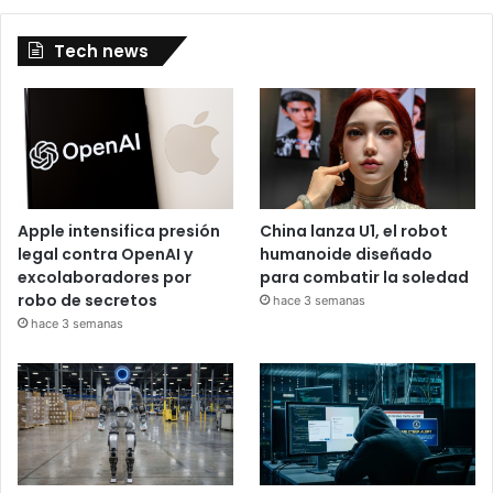
Tech news
Apple intensifica presión
China lanza U1, el robot
legal contra OpenAI y
humanoide diseñado
excolaboradores por
para combatir la soledad
robo de secretos
hace 3 semanas
hace 3 semanas