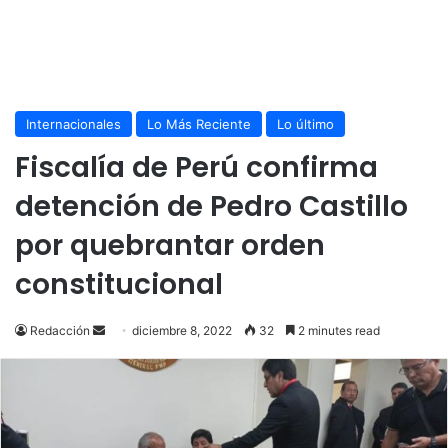
Internacionales
Lo Más Reciente
Lo último
Fiscalía de Perú confirma
detención de Pedro Castillo
por quebrantar orden
constitucional
Send
Redacción
diciembre 8, 2022
32
2 minutes read
an
email