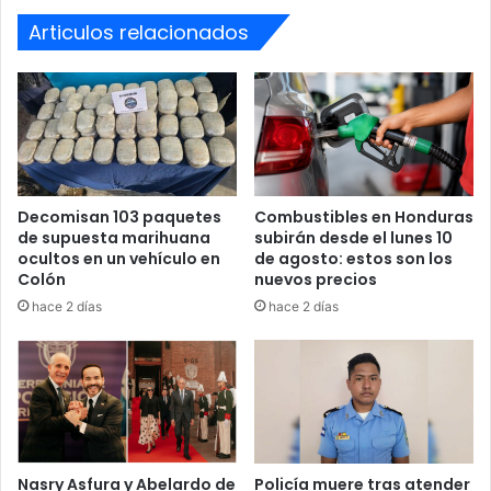
Articulos relacionados
Decomisan 103 paquetes
Combustibles en Honduras
de supuesta marihuana
subirán desde el lunes 10
ocultos en un vehículo en
de agosto: estos son los
Colón
nuevos precios
hace 2 días
hace 2 días
Zelaya subrayó que los requerimientos fiscales “no tienen
por qué personalizarse” y que se actuará conforme a la
ley, sea quien sea el implicado.
“Al Ministerio Público nadie lo va a sorprender, ni con
Nasry Asfura y Abelardo de
Policía muere tras atender
apariencia de legalidad lo que es ilegal, ni con apariencia