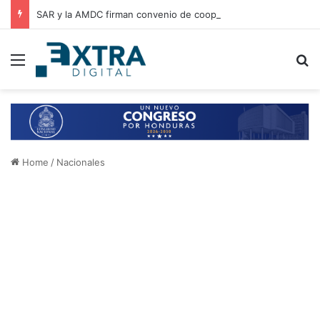
SAR y la AMDC firman convenio de cooperación para el intercambio de información y fortalecimiento tributario
Menu
B
Home
/
Nacionales