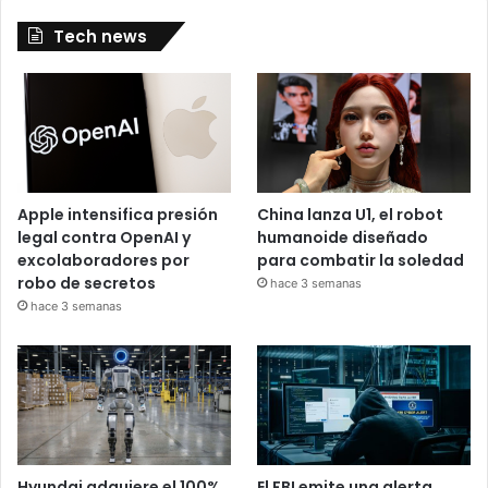
Tech news
Apple intensifica presión
China lanza U1, el robot
legal contra OpenAI y
humanoide diseñado
excolaboradores por
para combatir la soledad
robo de secretos
hace 3 semanas
hace 3 semanas
Hyundai adquiere el 100%
El FBI emite una alerta