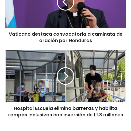
caminata
desconocer cuántas denuncias existen en su contra. “Eso
de
se puede ver en el sistema, y hay que recordar que
oración
durante las vacaciones se presentaron muchas
por
Honduras
denuncias”, agregó.
Vaticano destaca convocatoria a caminata de
oración por Honduras
Hospital
Escuela
elimina
barreras
y
habilita
rampas
inclusivas
con
Hospital Escuela elimina barreras y habilita
inversión
de
rampas inclusivas con inversión de L1.3 millones
L1.3
millones