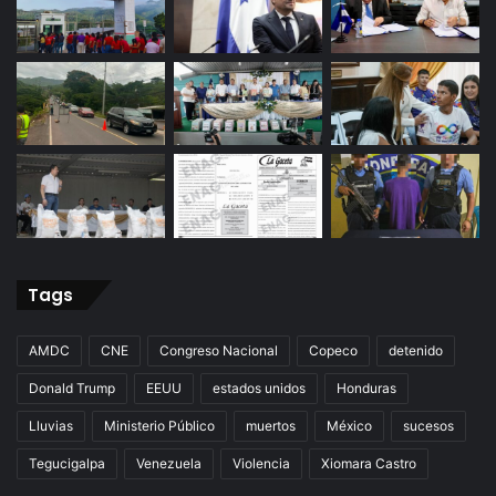
Tags
AMDC
CNE
Congreso Nacional
Copeco
detenido
Donald Trump
EEUU
estados unidos
Honduras
Lluvias
Ministerio Público
muertos
México
sucesos
Tegucigalpa
Venezuela
Violencia
Xiomara Castro