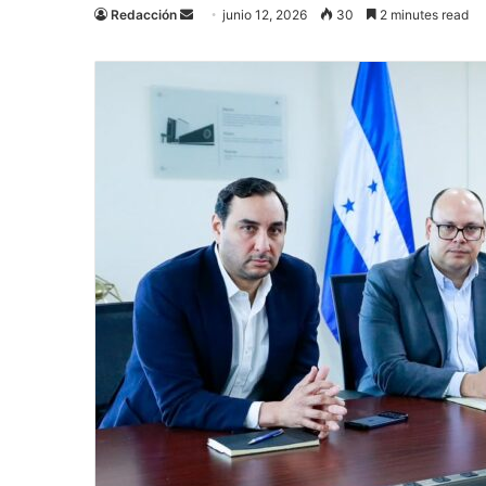
Send
Redacción
junio 12, 2026
30
2 minutes read
an
email