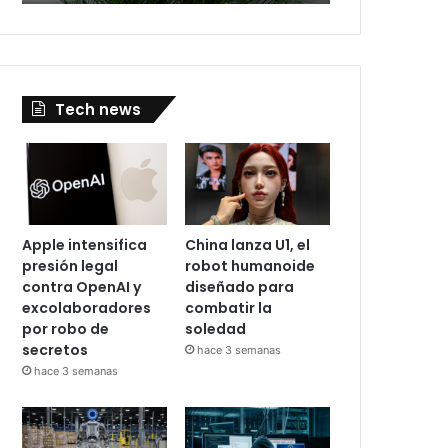
Tech news
Apple intensifica
China lanza U1, el
presión legal
robot humanoide
contra OpenAI y
diseñado para
excolaboradores
combatir la
por robo de
soledad
secretos
hace 3 semanas
hace 3 semanas