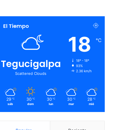
El Tiempo
18
℃
Tegucigalpa
18º - 18º
93%
2.36 km/h
Scattered Clouds
29
30
30
30
28
℃
℃
℃
℃
℃
sáb
dom
lun
mar
mié