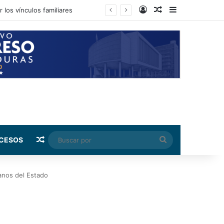
Log In
Random Article
Sidebar
Random Article
Buscar
CESOS
por
anos del Estado