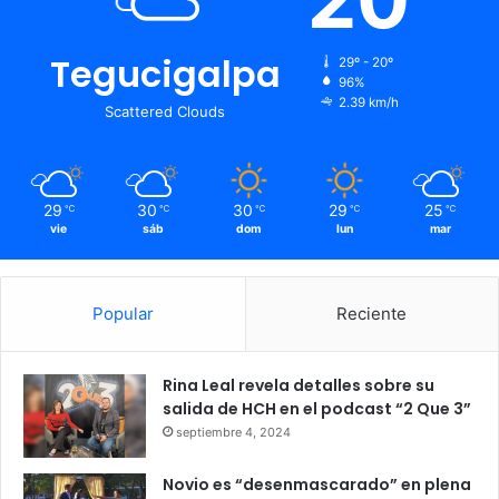
Tegucigalpa
29º - 20º
96%
2.39 km/h
Scattered Clouds
29
30
30
29
25
℃
℃
℃
℃
℃
vie
sáb
dom
lun
mar
Popular
Reciente
Rina Leal revela detalles sobre su
salida de HCH en el podcast “2 Que 3”
septiembre 4, 2024
Novio es “desenmascarado” en plena