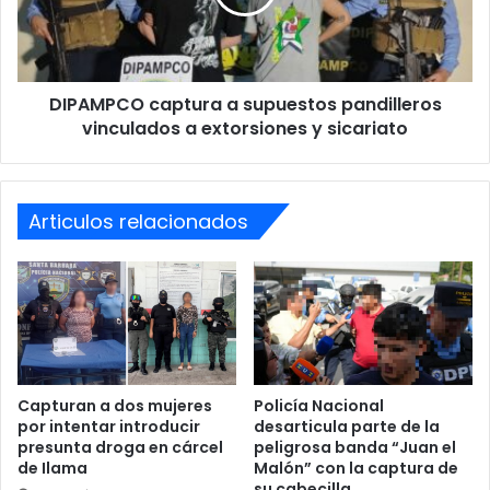
vinculados
a
extorsiones
y
DIPAMPCO captura a supuestos pandilleros
sicariato
vinculados a extorsiones y sicariato
Articulos relacionados
Capturan a dos mujeres
Policía Nacional
por intentar introducir
desarticula parte de la
presunta droga en cárcel
peligrosa banda “Juan el
de Ilama
Malón” con la captura de
su cabecilla