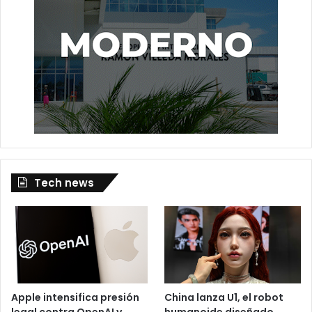
Tech news
Apple intensifica presión
China lanza U1, el robot
legal contra OpenAI y
humanoide diseñado