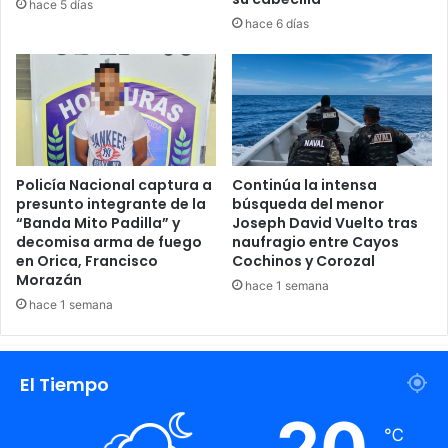
hace 5 días
hace 6 días
Policía Nacional captura a
Continúa la intensa
presunto integrante de la
búsqueda del menor
“Banda Mito Padilla” y
Joseph David Vuelto tras
decomisa arma de fuego
naufragio entre Cayos
en Orica, Francisco
Cochinos y Corozal
Morazán
hace 1 semana
hace 1 semana
El Tiempo
20
℃