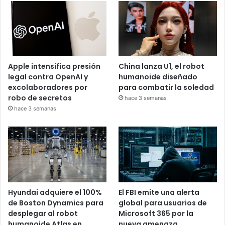
Apple intensifica presión
China lanza U1, el robot
legal contra OpenAI y
humanoide diseñado
excolaboradores por
para combatir la soledad
robo de secretos
hace 3 semanas
hace 3 semanas
Hyundai adquiere el 100%
El FBI emite una alerta
de Boston Dynamics para
global para usuarios de
desplegar al robot
Microsoft 365 por la
humanoide Atlas en
nueva amenaza