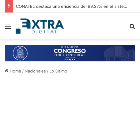
CONATEL destaca una eficiencia del 99.27% en el sistema de bloqueo de llamadas de los centros penales
Menu
B
Home
/
Nacionales
/
Lo último