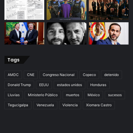
Tags
AMDC
CNE
Congreso Nacional
Copeco
detenido
Donald Trump
EEUU
estados unidos
Honduras
Lluvias
Ministerio Público
muertos
México
sucesos
Tegucigalpa
Venezuela
Violencia
Xiomara Castro