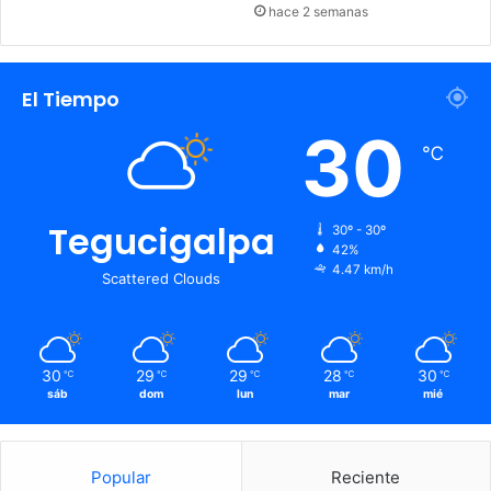
hace 2 semanas
El Tiempo
30
℃
Tegucigalpa
30º - 30º
42%
4.47 km/h
Scattered Clouds
30
29
29
28
30
℃
℃
℃
℃
℃
sáb
dom
lun
mar
mié
Popular
Reciente