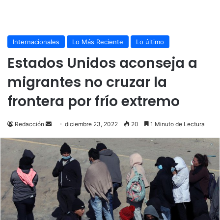
Internacionales
Lo Más Reciente
Lo último
Estados Unidos aconseja a
migrantes no cruzar la
frontera por frío extremo
Send
Redacción
diciembre 23, 2022
20
1 Minuto de Lectura
an
email