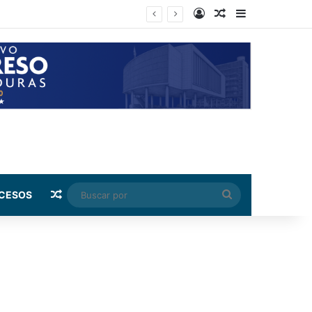
Log In
Random Article
Sidebar
 capital
Random Article
Buscar
CESOS
por