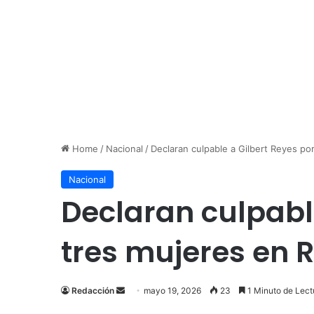
Home
/
Nacional
/
Declaran culpable a Gilbert Reyes po
Nacional
Declaran culpable
tres mujeres en 
Send
Redacción
mayo 19, 2026
23
1 Minuto de Lect
an