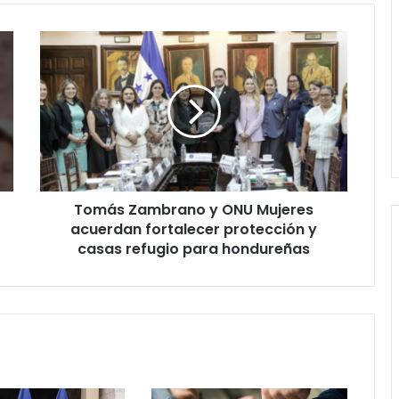
Tomás
Zambrano
y
ONU
Mujeres
acuerdan
fortalecer
protección
y
Tomás Zambrano y ONU Mujeres
casas
refugio
acuerdan fortalecer protección y
para
casas refugio para hondureñas
hondureñas