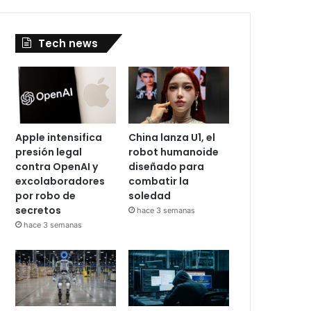
Tech news
Apple intensifica
China lanza U1, el
presión legal
robot humanoide
contra OpenAI y
diseñado para
excolaboradores
combatir la
por robo de
soledad
secretos
hace 3 semanas
hace 3 semanas