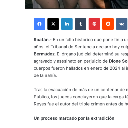
Facebook
X
LinkedIn
Tumblr
Pinterest
Reddit
Roatán.-
En un fallo histórico que pone fin a
años, el Tribunal de Sentencia declaró hoy c
Bermúdez
. El órgano judicial determinó su res
agravado y asesinato en perjuicio de
Dione So
cuerpos fueron hallados en enero de 2024 al in
de la Bahía.
Tras la evacuación de más de un centenar de m
Público, los jueces concluyeron que la carga té
Reyes fue el autor del triple crimen antes de h
Un proceso marcado por la extradición