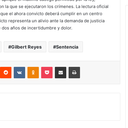
on la que se ejecutaron los crímenes. La lectura oficial
n que el ahora convicto deberá cumplir en un centro
icto representa un alivio ante la demanda de justicia
 dos años de incertidumbre y dolor.
Gilbert Reyes
Sentencia
interest
Reddit
VKontakte
Odnoklassniki
Pocket
compartit via email
Print