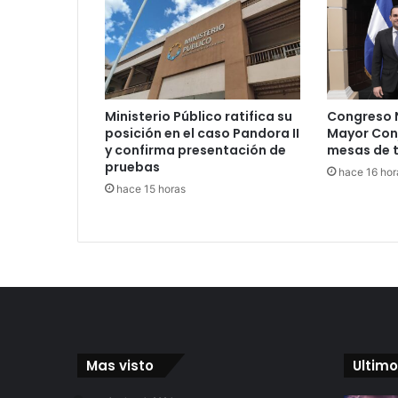
Ministerio Público ratifica su
Congreso N
posición en el caso Pandora II
Mayor Conj
y confirma presentación de
mesas de 
pruebas
hace 16 hor
hace 15 horas
Mas visto
Ultimo