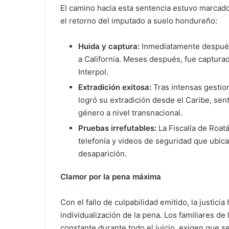
El camino hacia esta sentencia estuvo marcado
el retorno del imputado a suelo hondureño:
Huida y captura:
Inmediatamente después
a California. Meses después, fue captura
Interpol.
Extradición exitosa:
Tras intensas gestion
logró su extradición desde el Caribe, se
género a nivel transnacional.
Pruebas irrefutables:
La Fiscalía de Roatá
telefonía y videos de seguridad que ubic
desaparición.
Clamor por la pena máxima
Con el fallo de culpabilidad emitido, la justic
individualización de la pena. Los familiares de
constante durante todo el juicio, exigen que se