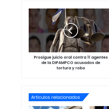
Prosigue
juicio
oral
contra
11
agentes
de
la
DIPAMPCO
Prosigue juicio oral contra 11 agentes
acusados
de
de la DIPAMPCO acusados de
tortura
tortura y robo
y
robo
Articulos relacionados