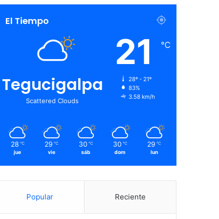
El Tiempo
21
℃
Tegucigalpa
28º - 21º
83%
3.58 km/h
Scattered Clouds
28
29
30
30
29
℃
℃
℃
℃
℃
jue
vie
sáb
dom
lun
Popular
Reciente