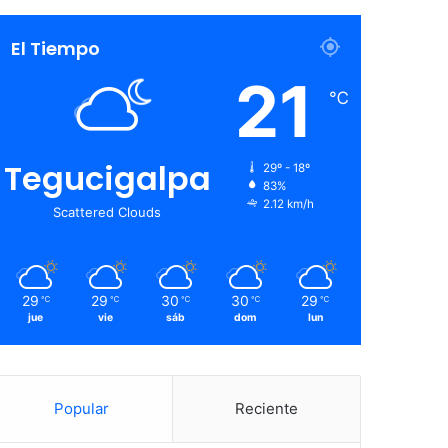
El Tiempo
21
℃
Tegucigalpa
29º - 18º
83%
2.12 km/h
Scattered Clouds
29
29
30
30
29
℃
℃
℃
℃
℃
jue
vie
sáb
dom
lun
Popular
Reciente