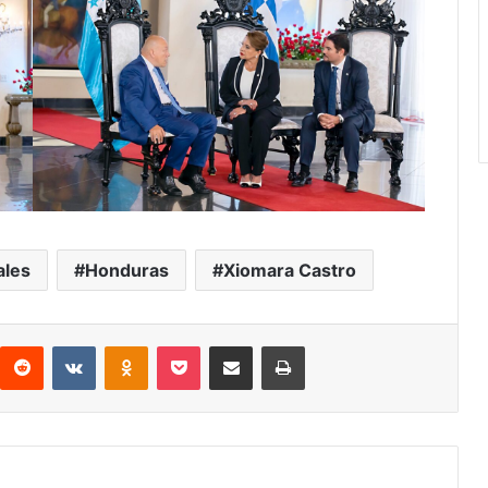
ales
Honduras
Xiomara Castro
interest
Reddit
VKontakte
Odnoklassniki
Pocket
compartit via email
Print