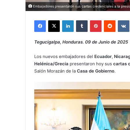
Embajadores presentaron sus cartas credenciales a la pres
Facebook
X
LinkedIn
Tumblr
Pinterest
Reddit
Tegucigalpa, Honduras. 09 de Junio de 2025
Los nuevos embajadores del
Ecuador
,
Nicara
Helénica/Grecia
presentaron hoy sus
cartas 
Salón Morazán de la
Casa de Gobierno
.