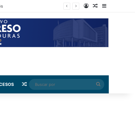
Log In
Random Article
Sidebar
ndez
Random Article
Buscar
CESOS
por