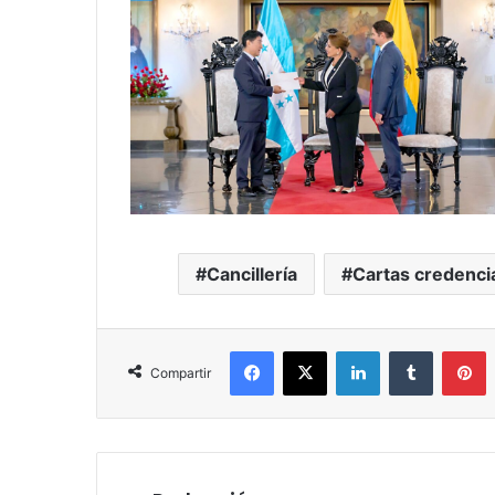
Cancillería
Cartas credenci
Facebook
X
LinkedIn
Tumblr
P
Compartir