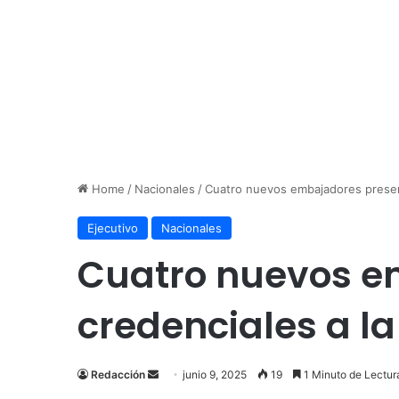
Home
/
Nacionales
/
Cuatro nuevos embajadores present
Ejecutivo
Nacionales
Cuatro nuevos e
credenciales a l
Send
Redacción
junio 9, 2025
19
1 Minuto de Lectur
an