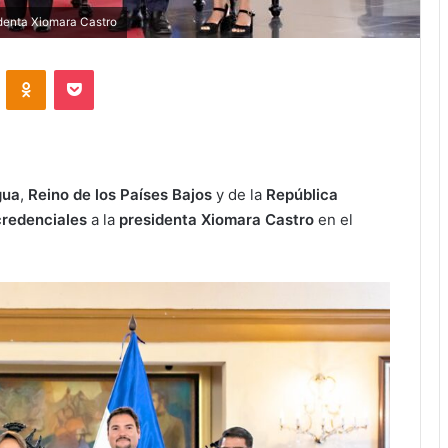
identa Xiomara Castro
VKontakte
Odnoklassniki
Pocket
gua
,
Reino de los Países Bajos
y de la
República
credenciales
a la
presidenta Xiomara Castro
en el