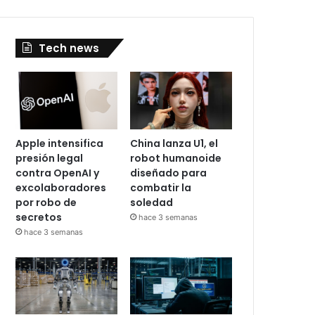
Tech news
Apple intensifica
China lanza U1, el
presión legal
robot humanoide
contra OpenAI y
diseñado para
excolaboradores
combatir la
por robo de
soledad
secretos
hace 3 semanas
hace 3 semanas