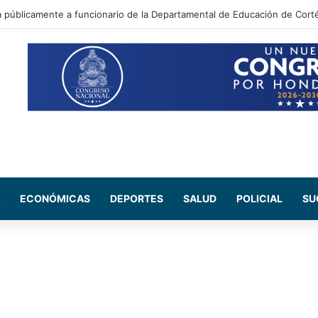
 Maribel Espinoza arremete contra el expresidente Juan Orlando Herná
ECONÓMICAS
DEPORTES
SALUD
POLICIAL
SU