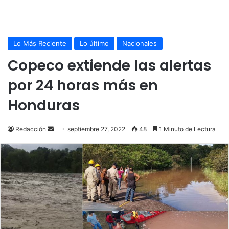
Lo Más Reciente
Lo último
Nacionales
Copeco extiende las alertas
por 24 horas más en
Honduras
Send
Redacción
septiembre 27, 2022
48
1 Minuto de Lectura
an
email