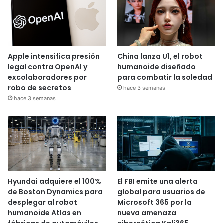
Apple intensifica presión
China lanza U1, el robot
legal contra OpenAI y
humanoide diseñado
excolaboradores por
para combatir la soledad
robo de secretos
hace 3 semanas
hace 3 semanas
Hyundai adquiere el 100%
El FBI emite una alerta
de Boston Dynamics para
global para usuarios de
desplegar al robot
Microsoft 365 por la
humanoide Atlas en
nueva amenaza
fábricas de automóviles
cibernética Kali365