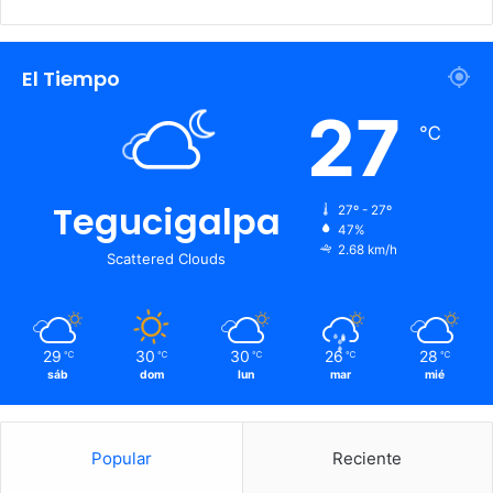
El Tiempo
27
℃
Tegucigalpa
27º - 27º
47%
2.68 km/h
Scattered Clouds
29
30
30
26
28
℃
℃
℃
℃
℃
sáb
dom
lun
mar
mié
Popular
Reciente