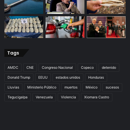
Tags
AMDC
CNE
Congreso Nacional
Copeco
detenido
Donald Trump
EEUU
estados unidos
Honduras
Lluvias
Ministerio Público
muertos
México
sucesos
Tegucigalpa
Venezuela
Violencia
Xiomara Castro