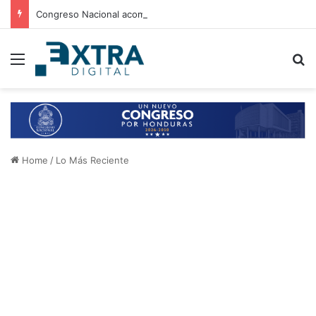
Congreso Nacional acompaña entrega de ayuda humanitaria de Copeco en Alianza
Menu
B
Home
/
Lo Más Reciente