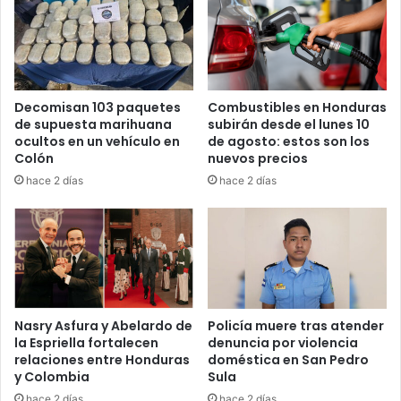
Decomisan 103 paquetes
Combustibles en Honduras
de supuesta marihuana
subirán desde el lunes 10
ocultos en un vehículo en
de agosto: estos son los
Colón
nuevos precios
hace 2 días
hace 2 días
Advertencia ante posibles
bloqueos
El presidente del CCEPL hizo un llamado a los demás
Nasry Asfura y Abelardo de
Policía muere tras atender
la Espriella fortalecen
denuncia por violencia
partidos políticos representados en el Congreso Nacional.
relaciones entre Honduras
doméstica en San Pedro
y Colombia
Sula
“Si el Partido Nacional o Libre se oponen a la designación
hace 2 días
hace 2 días