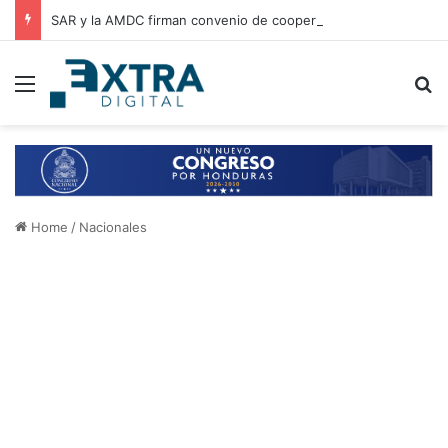
SAR y la AMDC firman convenio de cooperación para el intercambio de información y fortalecimiento tributario
Menu
B
Home
/
Nacionales