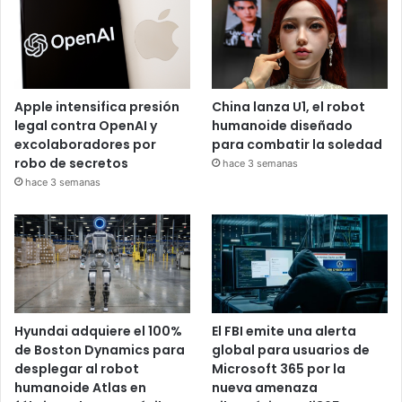
Apple intensifica presión
China lanza U1, el robot
legal contra OpenAI y
humanoide diseñado
excolaboradores por
para combatir la soledad
robo de secretos
hace 3 semanas
hace 3 semanas
Hyundai adquiere el 100%
El FBI emite una alerta
de Boston Dynamics para
global para usuarios de
desplegar al robot
Microsoft 365 por la
humanoide Atlas en
nueva amenaza