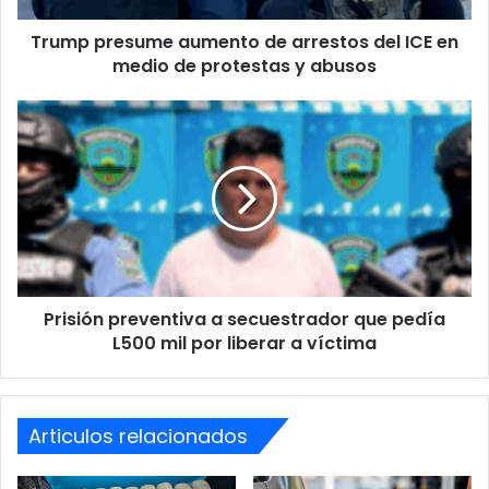
medio
Paola Hall para que sea sometida a votación en una sesión
Trump presume aumento de arrestos del ICE en
de
extraordinaria.
protestas
medio de protestas y abusos
y
abusos
Prisión
preventiva
a
secuestrador
que
pedía
L500
mil
por
Prisión preventiva a secuestrador que pedía
liberar
a
L500 mil por liberar a víctima
víctima
Articulos relacionados