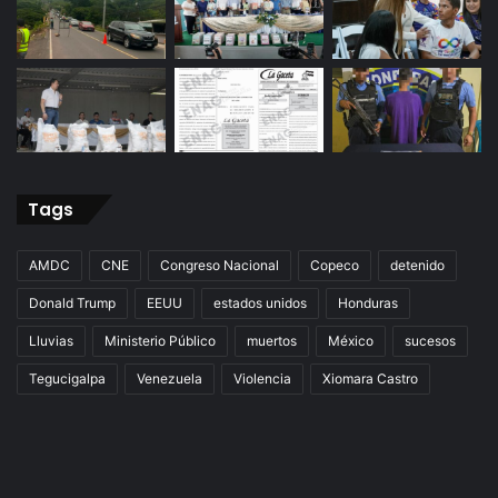
Tags
AMDC
CNE
Congreso Nacional
Copeco
detenido
Donald Trump
EEUU
estados unidos
Honduras
Lluvias
Ministerio Público
muertos
México
sucesos
Tegucigalpa
Venezuela
Violencia
Xiomara Castro