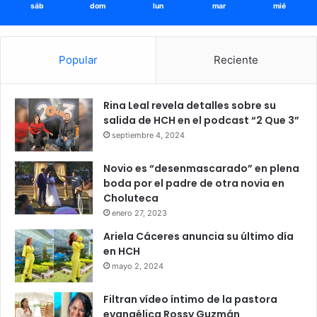
sáb
dom
lun
mar
mié
Popular
Reciente
Rina Leal revela detalles sobre su
salida de HCH en el podcast “2 Que 3”
septiembre 4, 2024
Novio es “desenmascarado” en plena
boda por el padre de otra novia en
Choluteca
enero 27, 2023
Ariela Cáceres anuncia su último día
en HCH
mayo 2, 2024
Filtran vídeo íntimo de la pastora
evangélica Rossy Guzmán