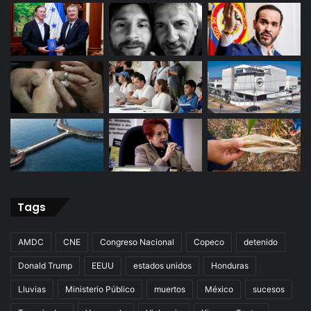
Tags
AMDC
CNE
Congreso Nacional
Copeco
detenido
Donald Trump
EEUU
estados unidos
Honduras
Lluvias
Ministerio Público
muertos
México
sucesos