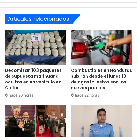
DIPAMPCO
La Policía reportó la captura de
dos supuestos integrantes de la
Articulos relacionados
Pandilla 18, vinculados a la muerte
de tres jóvenes en la colonia Suazo
Córdova.
pic.twitter.com/rkjxP2DWzp
Decomisan 103 paquetes
Combustibles en Honduras
— Extra Digital HN (@extradigitalhn)
May 29,
de supuesta marihuana
subirán desde el lunes 10
2026
ocultos en un vehículo en
de agosto: estos son los
Colón
nuevos precios
hace 20 horas
hace 22 horas
Continúan los allanamientos
en distintos sectores
Las operaciones policiales se mantienen activas en
diferentes barrios y colonias de El Progreso, donde