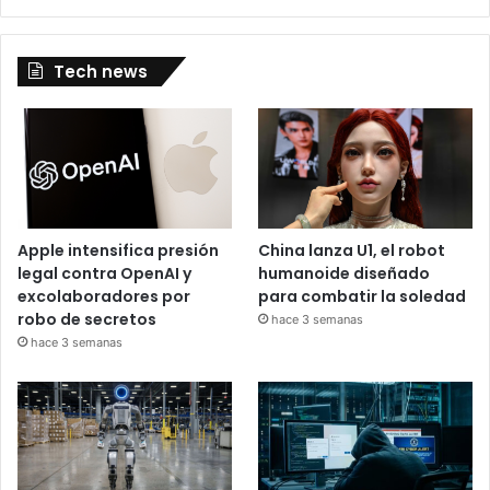
Tech news
Apple intensifica presión
China lanza U1, el robot
legal contra OpenAI y
humanoide diseñado
excolaboradores por
para combatir la soledad
robo de secretos
hace 3 semanas
hace 3 semanas