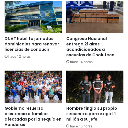
cargamento iba a ser distribuido en distintos puntos del
país y tendría un valor superior a los cuatro millones de
lempiras en el mercado ilegal.
Las autoridades indicaron que este decomiso representa
un fuerte golpe a las operaciones logísticas y financieras
de la MS-13 en la zona norte de Honduras.
DNVT habilita jornadas
Congreso Nacional
dominicales para renovar
entrega 21 aires
licencias de conducir
acondicionados a
escuelas de Choluteca
hace 12 horas
Los tres sospechosos fueron remitidos ante la Fiscalía
hace 14 horas
correspondiente por suponerlos responsables del delito
de tráfico de drogas agravado, mientras continúan las
investigaciones para determinar si existen más personas
vinculadas a esta red criminal.
Capturan
MS 13
Gobierno refuerza
Hombre fingió su propio
asistencia a familias
secuestro para exigir L1
afectadas por la sequía en
millón a su jefe
Honduras
hace 15 horas