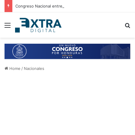
Congreso Nacional entrega 21 aires acondicionados a escuelas de Choluteca
Menu
B
Home
/
Nacionales