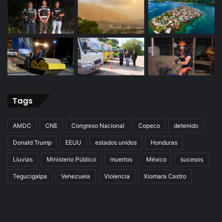
Tags
AMDC
CNE
Congreso Nacional
Copeco
detenido
Donald Trump
EEUU
estados unidos
Honduras
Lluvias
Ministerio Público
muertos
México
sucesos
Tegucigalpa
Venezuela
Violencia
Xiomara Castro