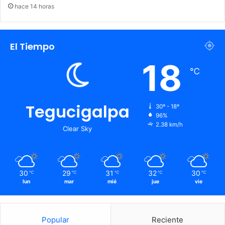
hace 14 horas
El Tiempo
18
℃
Tegucigalpa
30º - 18º
96%
2.38 km/h
Clear Sky
30
29
31
32
30
℃
℃
℃
℃
℃
lun
mar
mié
jue
vie
Popular
Reciente