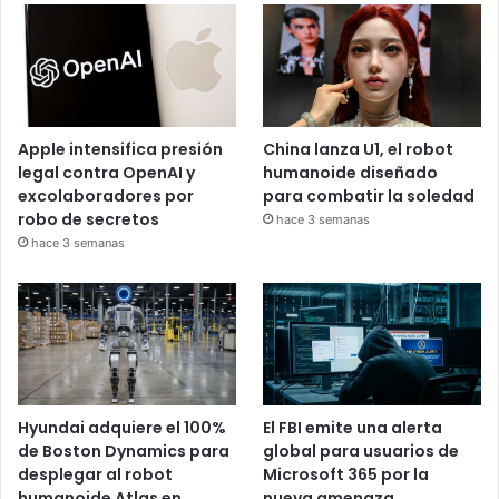
Apple intensifica presión
China lanza U1, el robot
legal contra OpenAI y
humanoide diseñado
excolaboradores por
para combatir la soledad
robo de secretos
hace 3 semanas
hace 3 semanas
Hyundai adquiere el 100%
El FBI emite una alerta
de Boston Dynamics para
global para usuarios de
desplegar al robot
Microsoft 365 por la
humanoide Atlas en
nueva amenaza