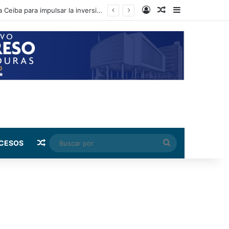
Log In
Random Article
Sidebar
El presidente del CN y diputados sostienen encuentro con sectores productivos de La Ceiba para impulsar la inversión
Random Article
Buscar
CESOS
por