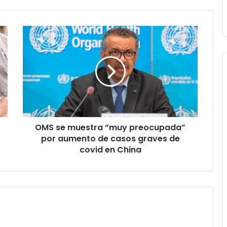
OMS
se
muestra
“muy
preocupada”
por
aumento
de
casos
OMS se muestra “muy preocupada”
graves
de
por aumento de casos graves de
covid
covid en China
en
China