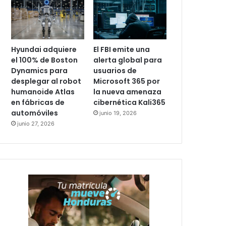
Hyundai adquiere
El FBI emite una
el 100% de Boston
alerta global para
Dynamics para
usuarios de
desplegar al robot
Microsoft 365 por
humanoide Atlas
la nueva amenaza
en fábricas de
cibernética Kali365
automóviles
junio 19, 2026
junio 27, 2026