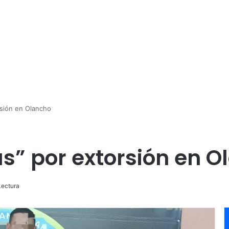
rsión en Olancho
s” por extorsión en O
Lectura