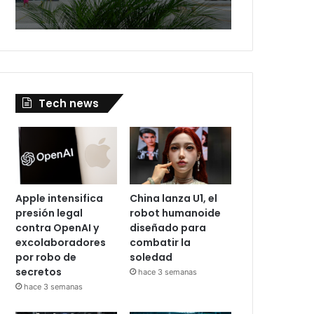
Tech news
Apple intensifica
China lanza U1, el
presión legal
robot humanoide
contra OpenAI y
diseñado para
excolaboradores
combatir la
por robo de
soledad
secretos
hace 3 semanas
hace 3 semanas