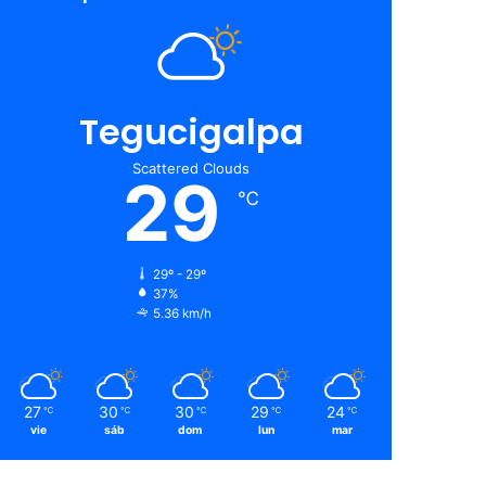
Tegucigalpa
Scattered Clouds
29
℃
29º - 29º
37%
5.36 km/h
27
30
30
29
24
℃
℃
℃
℃
℃
vie
sáb
dom
lun
mar