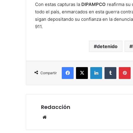
Con estas capturas la
DIPAMPCO
reafirma su 
todo el país, enmarcados en esta guerra contra
sigan depositando su confianza en la denuncia l
911.
detenido
Facebook
X
LinkedIn
Tumblr
P
Compartir
Redacción
Website