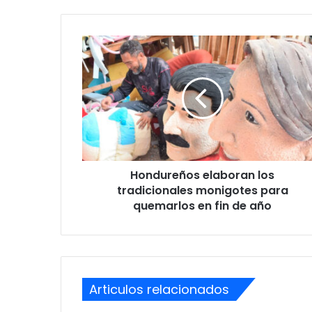
Hondureños
elaboran
los
tradicionales
monigotes
para
quemarlos
en
fin
Hondureños elaboran los
de
año
tradicionales monigotes para
quemarlos en fin de año
Articulos relacionados