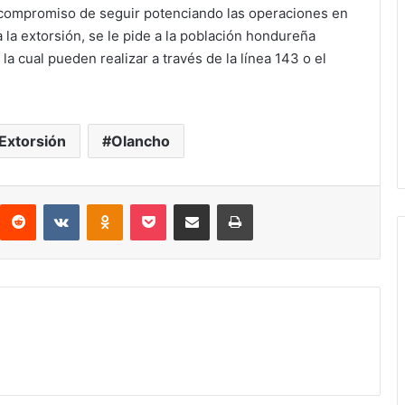
compromiso de seguir potenciando las operaciones en
 la extorsión, se le pide a la población hondureña
a cual pueden realizar a través de la línea 143 o el
Extorsión
Olancho
interest
Reddit
VKontakte
Odnoklassniki
Pocket
compartit via email
Print