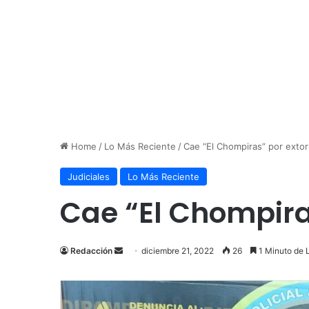
Home
/
Lo Más Reciente
/
Cae “El Chompiras” por exto
Judiciales
Lo Más Reciente
Cae “El Chompira
Send
Redacción
diciembre 21, 2022
26
1 Minuto de 
an
email