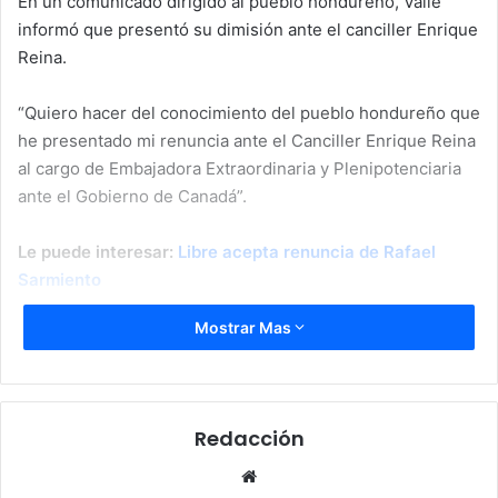
En un comunicado dirigido al pueblo hondureño, Valle
informó que presentó su dimisión ante el canciller Enrique
Reina.
“Quiero hacer del conocimiento del pueblo hondureño que
he presentado mi renuncia ante el Canciller Enrique Reina
al cargo de Embajadora Extraordinaria y Plenipotenciaria
ante el Gobierno de Canadá”.
Le puede interesar:
Libre acepta renuncia de Rafael
Sarmiento
Mostrar Mas
“En buena conciencia, no puedo apoyar la denuncia del
Tratado de Extradición con los Estados Unidos de América,
situación que traerá consecuencias negativas para mi
patria”, expresó Valle en su declaración.
Redacción
La renuncia de Valle llega en un momento de tensión
Website