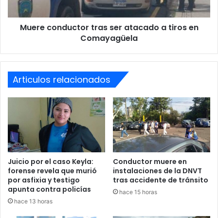
ante el Gobierno de Canadá. En
en
buena conciencia no puedo apoyar
Comayagüela
Muere conductor tras ser atacado a tiros en
la denuncia del Tratado de…
Comayagüela
pic.twitter.com/e73M1Et6kG
— Beatriz Valle (@BeatrizValleM)
September
Articulos relacionados
2, 2024
Beatriz Valle
Canada
embajadora
Renuncia
Juicio por el caso Keyla:
Conductor muere en
forense revela que murió
instalaciones de la DNVT
por asfixia y testigo
tras accidente de tránsito
apunta contra policías
hace 15 horas
hace 13 horas