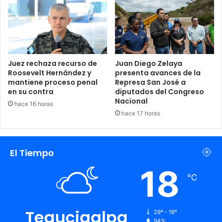
Juez rechaza recurso de
Juan Diego Zelaya
Roosevelt Hernández y
presenta avances de la
mantiene proceso penal
Represa San José a
en su contra
diputados del Congreso
Nacional
hace 16 horas
hace 17 horas
El Tiempo
18
℃
Tegucigalpa
29º - 18º
94%