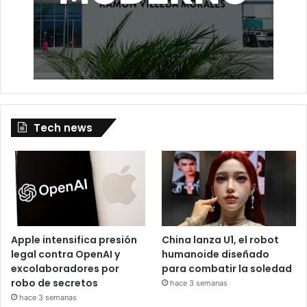
Tech news
Apple intensifica presión
China lanza U1, el robot
legal contra OpenAI y
humanoide diseñado
excolaboradores por
para combatir la soledad
robo de secretos
hace 3 semanas
hace 3 semanas