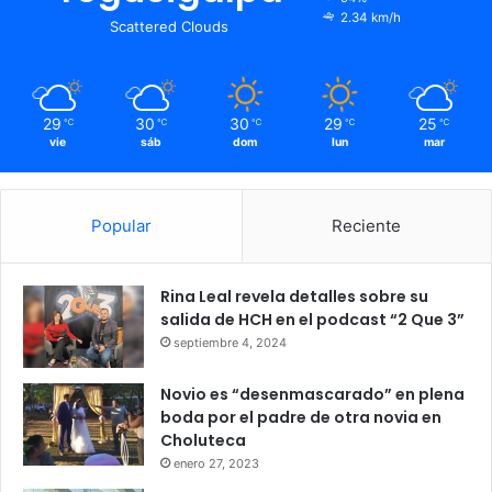
2.34 km/h
Scattered Clouds
29
30
30
29
25
℃
℃
℃
℃
℃
vie
sáb
dom
lun
mar
Popular
Reciente
Rina Leal revela detalles sobre su
salida de HCH en el podcast “2 Que 3”
septiembre 4, 2024
Novio es “desenmascarado” en plena
boda por el padre de otra novia en
Choluteca
enero 27, 2023