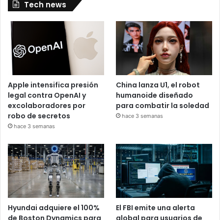
Tech news
Apple intensifica presión
China lanza U1, el robot
legal contra OpenAI y
humanoide diseñado
excolaboradores por
para combatir la soledad
robo de secretos
hace 3 semanas
hace 3 semanas
Hyundai adquiere el 100%
El FBI emite una alerta
de Boston Dynamics para
global para usuarios de