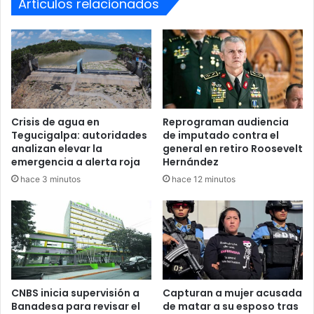
Articulos relacionados
Crisis de agua en
Reprograman audiencia
Tegucigalpa: autoridades
de imputado contra el
analizan elevar la
general en retiro Roosevelt
emergencia a alerta roja
Hernández
hace 3 minutos
hace 12 minutos
Asimismo, reiteraron que el Decreto de Emergencia
representa una herramienta clave para acelerar procesos
y fortalecer la capacidad de respuesta institucional,
contribuyendo a mejorar la atención médica y la calidad de
los servicios que reciben miles de asegurados y sus
familias.
CNBS inicia supervisión a
Capturan a mujer acusada
Banadesa para revisar el
de matar a su esposo tras