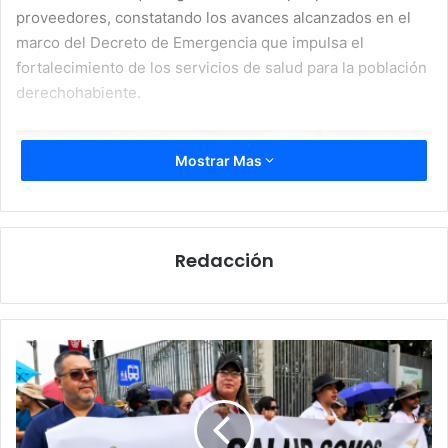
proveedores, constatando los avances alcanzados en el
marco del Decreto de Emergencia que impulsa el
fortalecimiento de los servicios de salud para la población
derechohabiente.
Mostrar Mas
Redacción
Colegio
Médico
convoca
asamblea
extraordinaria
La visita tuvo como objetivo brindar acompañamiento a los