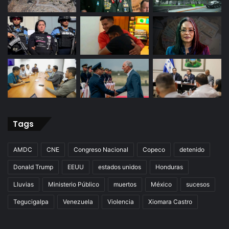
Tags
AMDC
CNE
Congreso Nacional
Copeco
detenido
Donald Trump
EEUU
estados unidos
Honduras
Lluvias
Ministerio Público
muertos
México
sucesos
Tegucigalpa
Venezuela
Violencia
Xiomara Castro