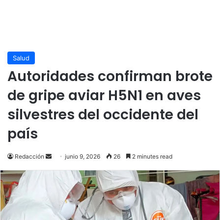
Salud
Autoridades confirman brote
de gripe aviar H5N1 en aves
silvestres del occidente del
país
Send
Redacción
junio 9, 2026
26
2 minutes read
an
email