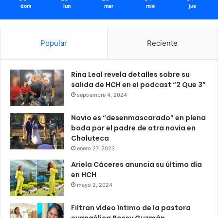
Brote
Gripe aviar
H5N1
dom
lun
mar
mié
jue
Occidente
Popular
Reciente
Rina Leal revela detalles sobre su
salida de HCH en el podcast “2 Que 3”
septiembre 4, 2024
Novio es “desenmascarado” en plena
boda por el padre de otra novia en
Choluteca
enero 27, 2023
Ariela Cáceres anuncia su último día
en HCH
mayo 2, 2024
Filtran vídeo íntimo de la pastora
evangélica Rossy Guzmán