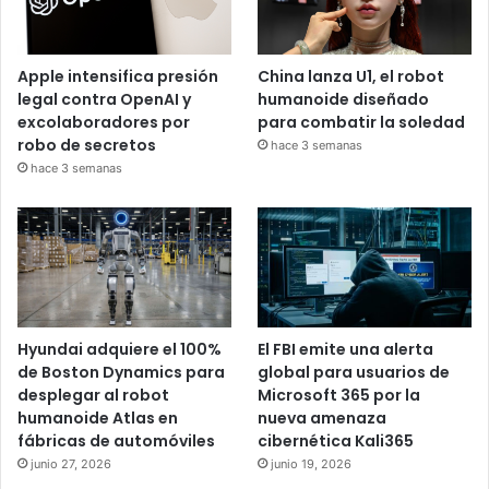
Apple intensifica presión
China lanza U1, el robot
legal contra OpenAI y
humanoide diseñado
excolaboradores por
para combatir la soledad
robo de secretos
hace 3 semanas
hace 3 semanas
Hyundai adquiere el 100%
El FBI emite una alerta
de Boston Dynamics para
global para usuarios de
desplegar al robot
Microsoft 365 por la
humanoide Atlas en
nueva amenaza
fábricas de automóviles
cibernética Kali365
junio 27, 2026
junio 19, 2026