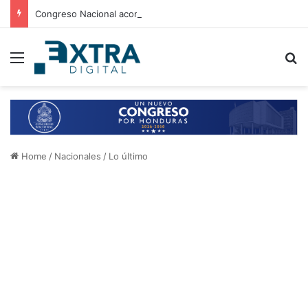
Congreso Nacional acompaña entrega de ayuda humanitaria de Copeco en Alianza
Menu
B
Home
/
Nacionales
/
Lo último