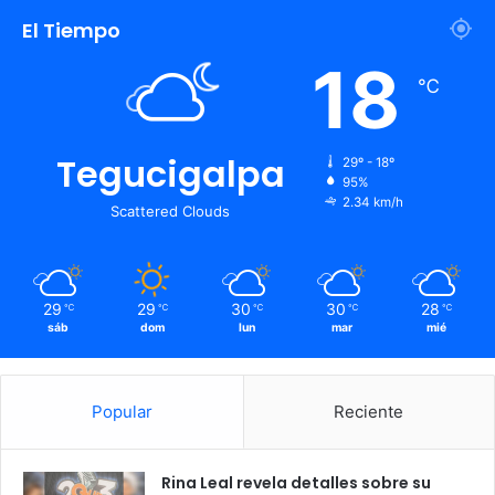
El Tiempo
18
℃
Tegucigalpa
29º - 18º
95%
2.34 km/h
Scattered Clouds
29
29
30
30
28
℃
℃
℃
℃
℃
sáb
dom
lun
mar
mié
Popular
Reciente
Rina Leal revela detalles sobre su