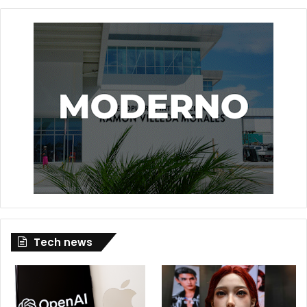
Tech news