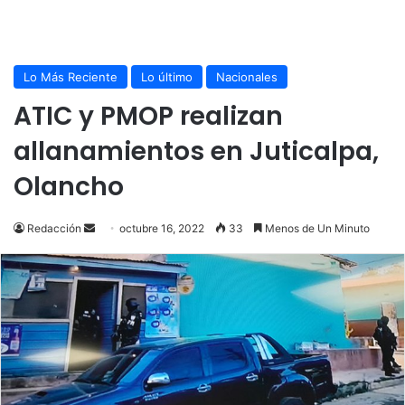
Lo Más Reciente
Lo último
Nacionales
ATIC y PMOP realizan
allanamientos en Juticalpa,
Olancho
Send
Redacción
octubre 16, 2022
33
Menos de Un Minuto
an
email