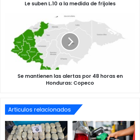
Le suben L.10 a la medida de frijoles
Se
mantienen
las
alertas
por
48
horas
en
Honduras:
Se mantienen las alertas por 48 horas en
Copeco
Honduras: Copeco
Articulos relacionados