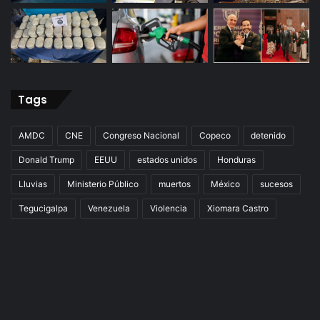
Tags
AMDC
CNE
Congreso Nacional
Copeco
detenido
Donald Trump
EEUU
estados unidos
Honduras
Lluvias
Ministerio Público
muertos
México
sucesos
Tegucigalpa
Venezuela
Violencia
Xiomara Castro