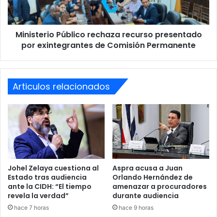
exintegrantes
de
Comisión
Ministerio Público rechaza recurso presentado
Permanente
por exintegrantes de Comisión Permanente
Articulos relacionados
Johel Zelaya cuestiona al
Aspra acusa a Juan
Estado tras audiencia
Orlando Hernández de
ante la CIDH: “El tiempo
amenazar a procuradores
revela la verdad”
durante audiencia
hace 7 horas
hace 9 horas