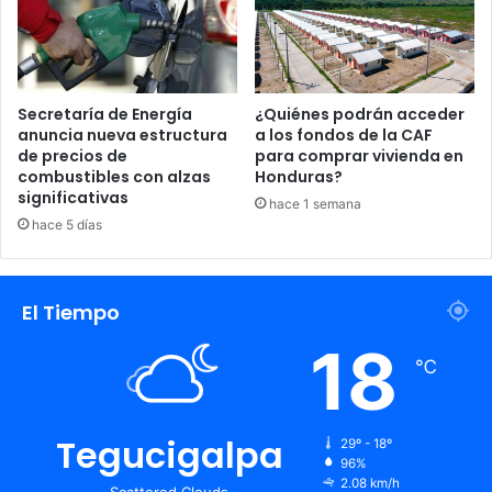
pulperías para completar la comida del día.
Análisis Comparativo de la
Inflación
Secretaría de Energía
¿Quiénes podrán acceder
anuncia nueva estructura
a los fondos de la CAF
Indicador /
Observación del
de precios de
para comprar vivienda en
Estado Actual
combustibles con alzas
Honduras?
Factor
Experto
significativas
hace 1 semana
Supera el rango
hace 5 días
Tasa de
5.56%
meta del BCH
Inflación
(3% – 5%).
El Tiempo
Vinculados a
18
Principales
Combustibles y
crisis en Medio
℃
Impulsores
Alimentos
Oriente y costos
de transporte.
Tegucigalpa
29º - 18º
Familias
96%
sacrifican
2.08 km/h
Scattered Clouds