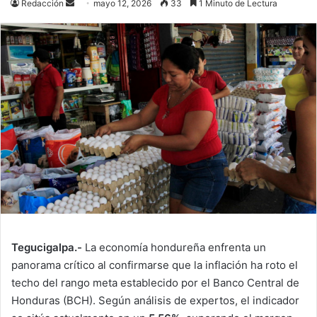
Send
Redacción
mayo 12, 2026
33
1 Minuto de Lectura
an
email
Tegucigalpa.-
La economía hondureña enfrenta un
panorama crítico al confirmarse que la inflación ha roto el
techo del rango meta establecido por el Banco Central de
Honduras (BCH). Según análisis de expertos, el indicador