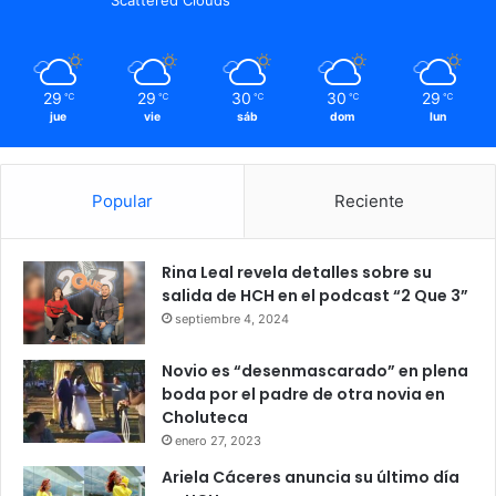
Impacto en el
Reducción de
educación y
Hogar
consumo
recreación por
comida.
29
29
30
30
29
℃
℃
℃
℃
℃
Se prevén
jue
vie
sáb
dom
lun
Perspectiva
incrementos
Tendencia al alza
Futura
sustanciales en
el corto plazo.
Popular
Reciente
Rina Leal revela detalles sobre su
salida de HCH en el podcast “2 Que 3”
Alerta
economía
Honduras
septiembre 4, 2024
Inflación
Novio es “desenmascarado” en plena
boda por el padre de otra novia en
Choluteca
enero 27, 2023
Ariela Cáceres anuncia su último día