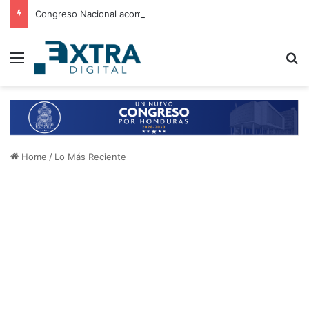
Congreso Nacional acompaña entrega de ayuda humanitaria de Copeco en Alianza
Menu
B
Home
/
Lo Más Reciente