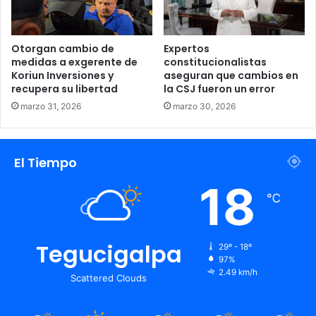
Otorgan cambio de
Expertos
medidas a exgerente de
constitucionalistas
Koriun Inversiones y
aseguran que cambios en
recupera su libertad
la CSJ fueron un error
marzo 31, 2026
marzo 30, 2026
El Tiempo
18
℃
Tegucigalpa
29º - 18º
97%
2.49 km/h
Scattered Clouds