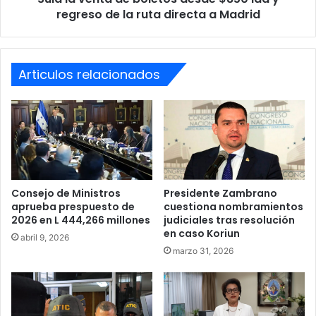
boletos
regreso de la ruta directa a Madrid
desde
$850
ida
y
Articulos relacionados
regreso
de
la
ruta
directa
a
Madrid
Consejo de Ministros
Presidente Zambrano
aprueba prespuesto de
cuestiona nombramientos
2026 en L 444,266 millones
judiciales tras resolución
en caso Koriun
abril 9, 2026
marzo 31, 2026