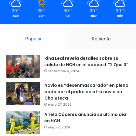
29
29
30
30
30
℃
℃
℃
℃
℃
sáb
dom
lun
mar
mié
Popular
Reciente
Rina Leal revela detalles sobre su
salida de HCH en el podcast “2 Que 3”
septiembre 4, 2024
Novio es “desenmascarado” en plena
boda por el padre de otra novia en
Choluteca
enero 27, 2023
Ariela Cáceres anuncia su último día
en HCH
mayo 2, 2024