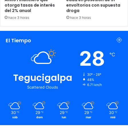
otorga tasas de interés
envoltorios con supuesta
del 2% anual
droga
hace 3 horas
hace 3 horas
El Tiempo
28
℃
Tegucigalpa
30º - 28º
48%
6.71 km/h
Scattered Clouds
30
29
29
29
30
℃
℃
℃
℃
℃
sáb
dom
lun
mar
mié