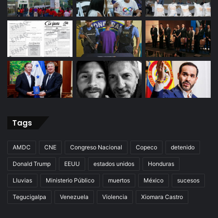
Tags
AMDC
CNE
Congreso Nacional
Copeco
detenido
Donald Trump
EEUU
estados unidos
Honduras
Lluvias
Ministerio Público
muertos
México
sucesos
Tegucigalpa
Venezuela
Violencia
Xiomara Castro