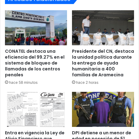
Observatorio de la Violencia de la UNAH, son 160 los
barrios y colonias de Tegucigalpa y San Pedro Sula que
están en control de grupos criminales.
Puntualizó que “se trata de una problemática que
enfrentamos históricamente, pero estamos con una nueva
administración de gobierno con la esperanza que el nuevo
CONATEL destaca una
Presidente del CN, destaca
ministro de Seguridad pueda crear estrategias que
eficiencia del 99.27% en el
la unidad política durante
sistema de bloqueo de
la entrega de ayuda
garanticen el fortalecimiento de la seguridad ciudadana”.
llamadas de los centros
humanitaria a 400
penales
familias de Aramecina
hace 58 minutos
hace 2 horas
Coiproden
Policía Nacional
Wilmer Vásquez
Entra en vigencia la Ley de
DPI detiene a un menor de
Alivio Financiero que
edad en posesión de 51