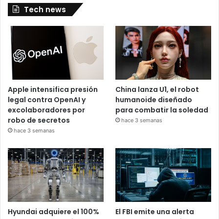
Tech news
Apple intensifica presión
China lanza U1, el robot
legal contra OpenAI y
humanoide diseñado
excolaboradores por
para combatir la soledad
robo de secretos
hace 3 semanas
hace 3 semanas
Hyundai adquiere el 100%
El FBI emite una alerta