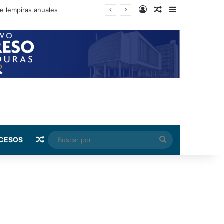
Log In
Random Article
Sidebar
nto de su salario beca
Random Article
Buscar
CESOS
por