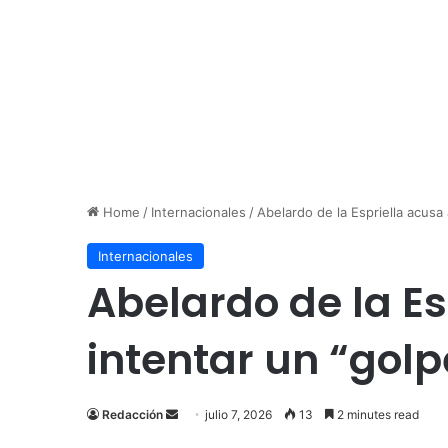
Home
/
Internacionales
/
Abelardo de la Espriella acusa
Internacionales
Abelardo de la Es
intentar un “golp
Send
Redacción
julio 7, 2026
13
2 minutes read
an