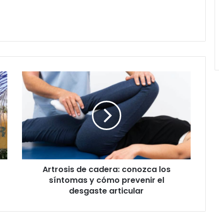
Artrosis
de
cadera:
conozca
los
síntomas
y
cómo
prevenir
Artrosis de cadera: conozca los
el
desgaste
síntomas y cómo prevenir el
articular
desgaste articular