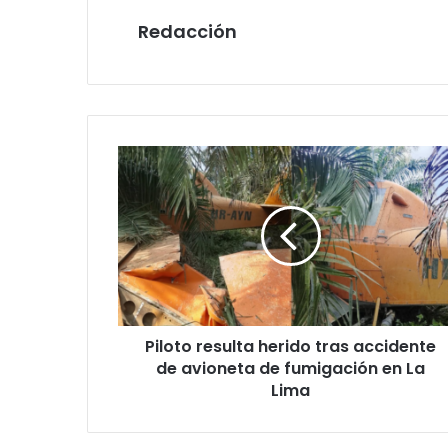
Redacción
Piloto
resulta
herido
tras
accidente
de
avioneta
de
fumigación
Piloto resulta herido tras accidente
en
La
de avioneta de fumigación en La
Lima
Lima