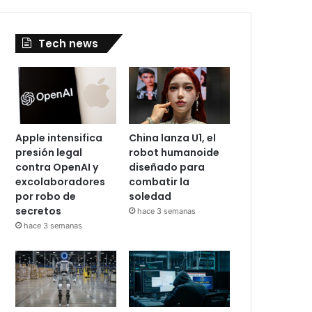
Tech news
Apple intensifica
China lanza U1, el
presión legal
robot humanoide
contra OpenAI y
diseñado para
excolaboradores
combatir la
por robo de
soledad
secretos
hace 3 semanas
hace 3 semanas