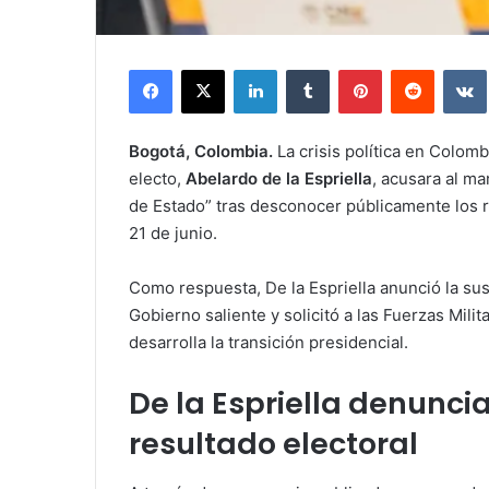
Facebook
X
LinkedIn
Tumblr
Pinterest
Reddit
Bogotá, Colombia.
La crisis política en Colom
electo,
Abelardo de la Espriella
, acusara al ma
de Estado” tras desconocer públicamente los r
21 de junio.
Como respuesta, De la Espriella anunció la s
Gobierno saliente y solicitó a las Fuerzas Mili
desarrolla la transición presidencial.
De la Espriella denunci
resultado electoral