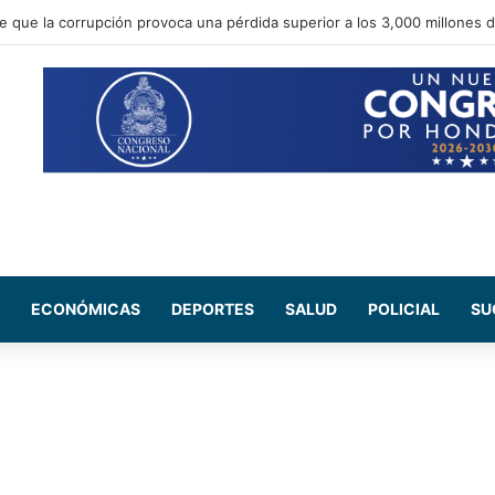
 Salud del CN se reúne con médicos residentes para evaluar el increme
ECONÓMICAS
DEPORTES
SALUD
POLICIAL
SU