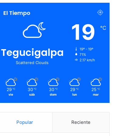
El Tiempo
19
℃
Tegucigalpa
19º - 19º
71%
2.17 km/h
Scattered Clouds
29
30
30
29
25
℃
℃
℃
℃
℃
vie
sáb
dom
lun
mar
Popular
Reciente