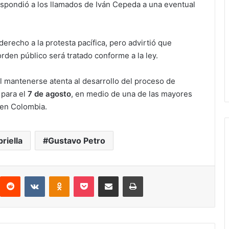
espondió a los llamados de Iván Cepeda a una eventual
erecho a la protesta pacífica, pero advirtió que
orden público será tratado conforme a la ley.
l mantenerse atenta al desarrollo del proceso de
 para el
7 de agosto
, en medio de una de las mayores
 en Colombia.
riella
Gustavo Petro
interest
Reddit
VKontakte
Odnoklassniki
Pocket
compartit via email
Print