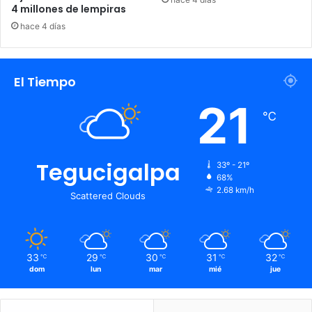
4 millones de lempiras
hace 4 días
El Tiempo
21
℃
Tegucigalpa
33º - 21º
68%
2.68 km/h
Scattered Clouds
33
29
30
31
32
℃
℃
℃
℃
℃
dom
lun
mar
mié
jue