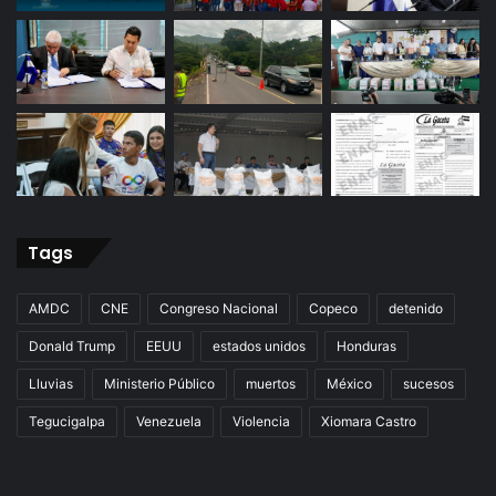
Tags
AMDC
CNE
Congreso Nacional
Copeco
detenido
Donald Trump
EEUU
estados unidos
Honduras
Lluvias
Ministerio Público
muertos
México
sucesos
Tegucigalpa
Venezuela
Violencia
Xiomara Castro