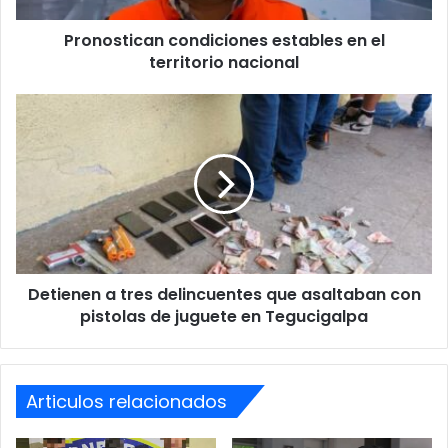
Pronostican condiciones estables en el
territorio nacional
Detienen
a
tres
delincuentes
que
asaltaban
con
pistolas
de
Detienen a tres delincuentes que asaltaban con
juguete
en
pistolas de juguete en Tegucigalpa
Tegucigalpa
Articulos relacionados