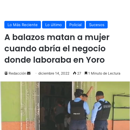
Lo Más Reciente
Lo último
Policial
Sucesos
A balazos matan a mujer
cuando abría el negocio
donde laboraba en Yoro
Send
Redacción
diciembre 14, 2022
27
1 Minuto de Lectura
an
email