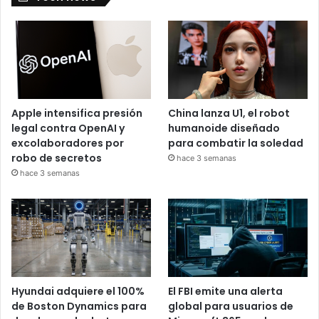
Apple intensifica presión
China lanza U1, el robot
legal contra OpenAI y
humanoide diseñado
excolaboradores por
para combatir la soledad
robo de secretos
hace 3 semanas
hace 3 semanas
Hyundai adquiere el 100%
El FBI emite una alerta
de Boston Dynamics para
global para usuarios de