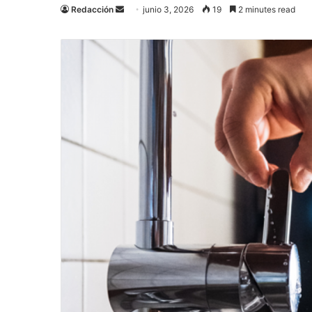
Send
Redacción
junio 3, 2026
19
2 minutes read
an
email