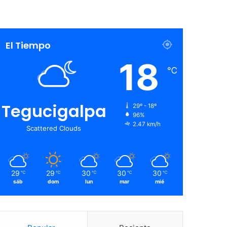
El Tiempo
18
℃
Tegucigalpa
29º - 18º
96%
2.47 km/h
Scattered Clouds
29
29
30
30
30
℃
℃
℃
℃
℃
sáb
dom
lun
mar
mié