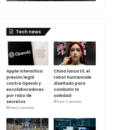
Tech news
Apple intensifica
China lanza U1, el
presión legal
robot humanoide
contra OpenAI y
diseñado para
excolaboradores
combatir la
por robo de
soledad
secretos
hace 3 semanas
hace 3 semanas