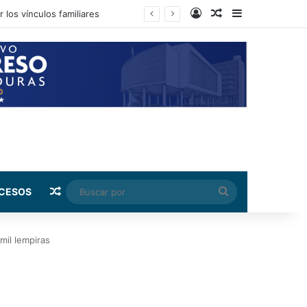
Log In
Random Article
Sidebar
Random Article
Buscar
CESOS
por
mil lempiras