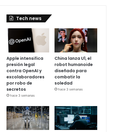
Tech news
Apple intensifica
China lanza U1, el
presión legal
robot humanoide
contra OpenAI y
diseñado para
excolaboradores
combatir la
por robo de
soledad
secretos
hace 3 semanas
hace 3 semanas