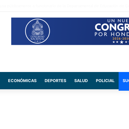
ada Maribel Espinoza arremete contra el expresidente Juan Orlando He
ECONÓMICAS
DEPORTES
SALUD
POLICIAL
SU