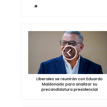
Website
Liberales
se
reunirán
con
Eduardo
Maldonado
para
analizar
su
Liberales se reunirán con Eduardo
precandidatura
presidencial
Maldonado para analizar su
precandidatura presidencial