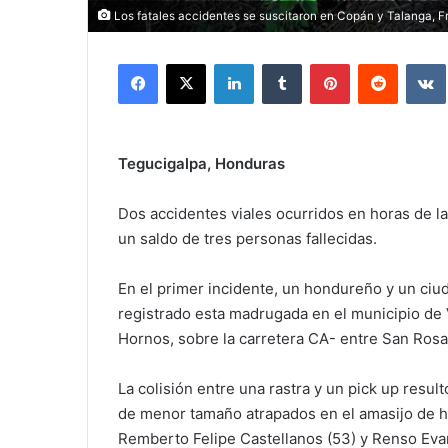
Los fatales accidentes se suscitaron en Copán y Talanga, 
Facebook
X
LinkedIn
Tumblr
Pinterest
Reddit
Tegucigalpa, Honduras
Dos accidentes viales ocurridos en horas de l
un saldo de tres personas fallecidas.
En el primer incidente, un hondureño y un ci
registrado esta madrugada en el municipio de 
Hornos, sobre la carretera CA- entre San Ros
La colisión entre una rastra y un pick up resul
de menor tamaño atrapados en el amasijo de hi
Remberto Felipe Castellanos (53) y Renso Eva