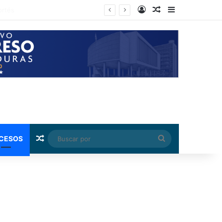
Log In
Random Article
Sidebar
rnández
Random Article
Buscar
CESOS
por