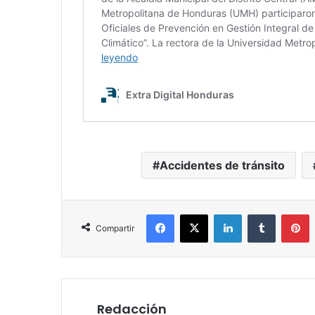
Accidentes de tránsito
Facebook
X
LinkedIn
Tumblr
P
Compartir
Redacción