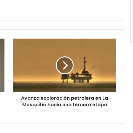
Avanza
exploración
petrolera
en
La
Mosquitia
hacia
una
tercera
Avanza exploración petrolera en La
etapa
Mosquitia hacia una tercera etapa