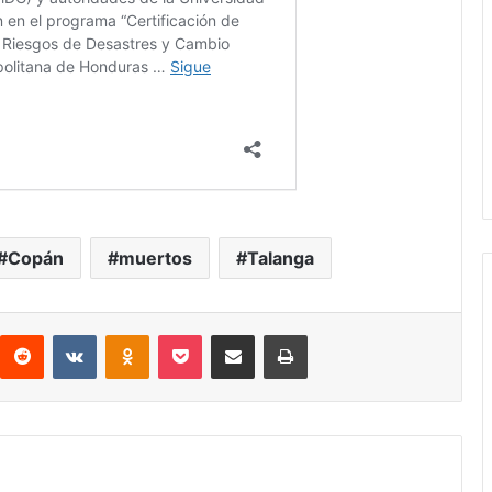
Copán
muertos
Talanga
interest
Reddit
VKontakte
Odnoklassniki
Pocket
compartit via email
Print