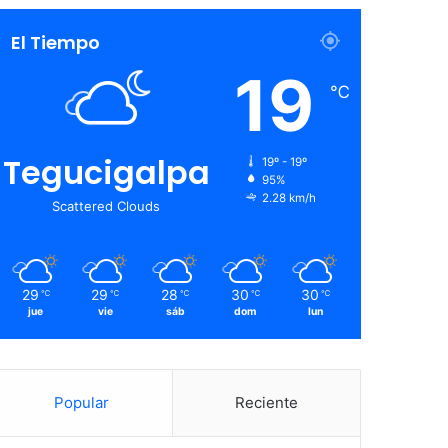
El Tiempo
19
℃
Tegucigalpa
19º - 19º
95%
2.28 km/h
Scattered Clouds
29
29
28
30
30
℃
℃
℃
℃
℃
jue
vie
sáb
dom
lun
Popular
Reciente