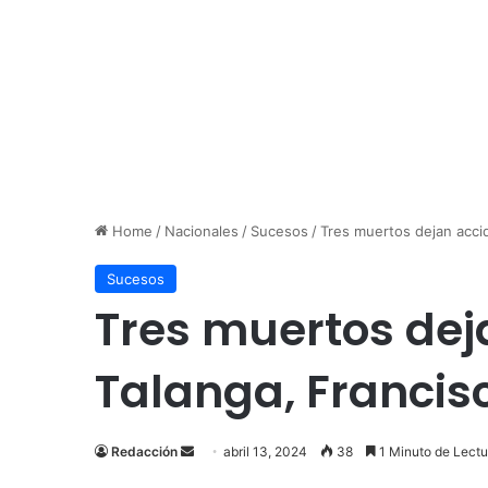
Home
/
Nacionales
/
Sucesos
/
Tres muertos dejan acci
Sucesos
Tres muertos dej
Talanga, Franci
Send
Redacción
abril 13, 2024
38
1 Minuto de Lectu
an