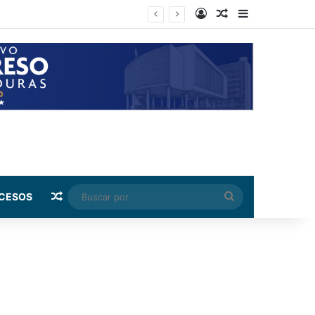
Log In
Random Article
Sidebar
 capital
Random Article
Buscar
CESOS
por