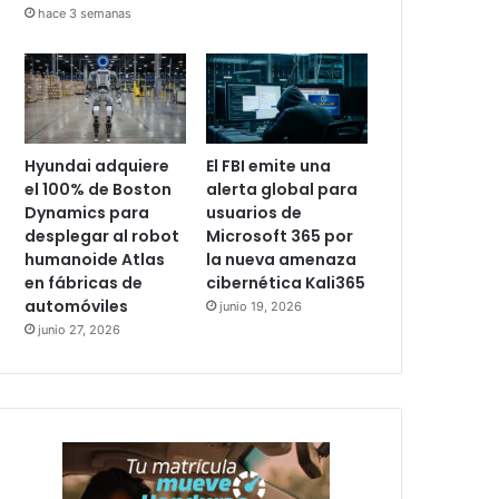
hace 3 semanas
Hyundai adquiere
El FBI emite una
el 100% de Boston
alerta global para
Dynamics para
usuarios de
desplegar al robot
Microsoft 365 por
humanoide Atlas
la nueva amenaza
en fábricas de
cibernética Kali365
automóviles
junio 19, 2026
junio 27, 2026