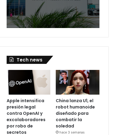
Tech news
Apple intensifica
China lanza U1, el
presión legal
robot humanoide
contra OpenAI y
diseñado para
excolaboradores
combatir la
por robo de
soledad
secretos
hace 3 semanas