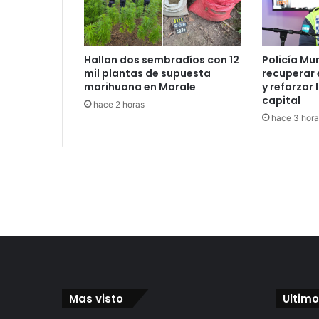
Hallan dos sembradíos con 12
Policía Mu
mil plantas de supuesta
recuperar 
marihuana en Marale
y reforzar 
capital
hace 2 horas
hace 3 hora
Mas visto
Ultimo