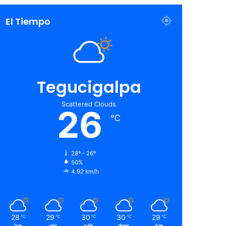
El Tiempo
Tegucigalpa
Scattered Clouds
26
℃
28º - 26º
50%
4.92 km/h
28
29
30
30
29
℃
℃
℃
℃
℃
jue
vie
sáb
dom
lun