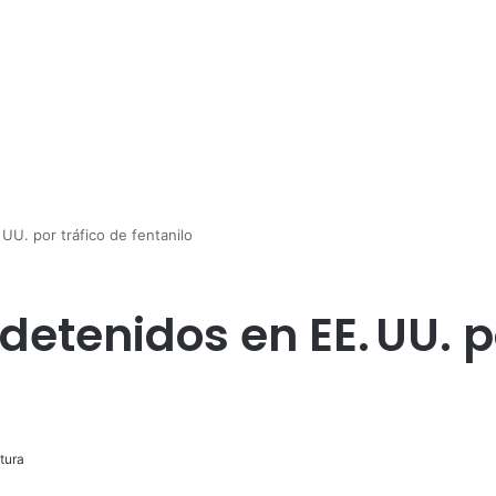
UU. por tráfico de fentanilo
etenidos en EE. UU. po
tura