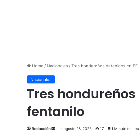
Home
/
Nacionales
/
Tres hondureños detenidos en EE. 
Nacionales
Tres hondureños d
fentanilo
Send
Redacción
agosto 28, 2025
17
1 Minuto de Lec
an