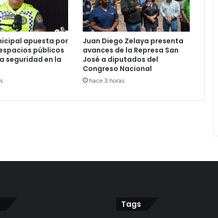
nicipal apuesta por
Juan Diego Zelaya presenta
espacios públicos
avances de la Represa San
la seguridad en la
José a diputados del
Congreso Nacional
s
hace 3 horas
Tags