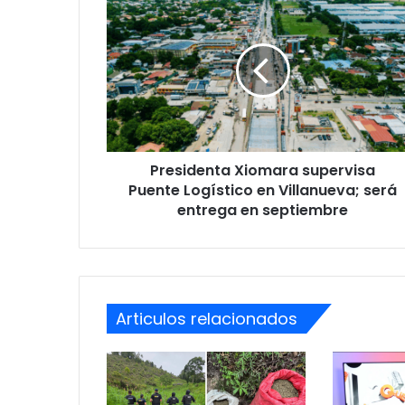
Xiomara
supervisa
Puente
Logístico
en
Villanueva;
será
entrega
Presidenta Xiomara supervisa
en
septiembre
Puente Logístico en Villanueva; será
entrega en septiembre
Articulos relacionados