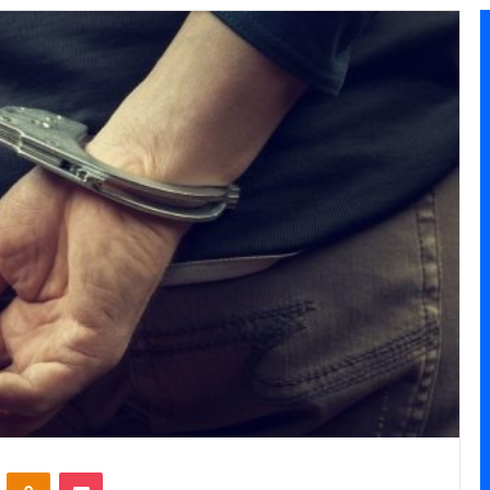
VKontakte
Odnoklassniki
Pocket