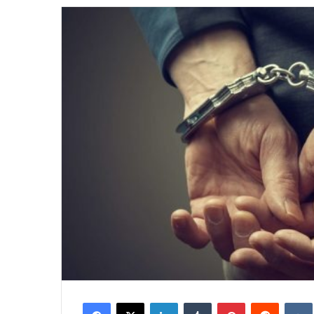
email
Facebook
X
LinkedIn
Tumblr
Pinterest
Reddit