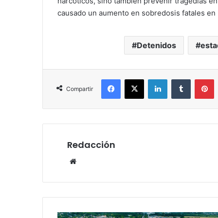
narcóticos, sino también prevenir tragedias e
causado un aumento en sobredosis fatales en 
Detenidos
esta
Facebook
X
LinkedIn
Tumblr
P
Compartir
Redacción
Website
Presidenta