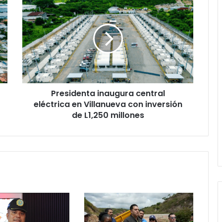
inaugura
central
eléctrica
en
Villanueva
con
inversión
de
Presidenta inaugura central
L1,250
millones
eléctrica en Villanueva con inversión
de L1,250 millones