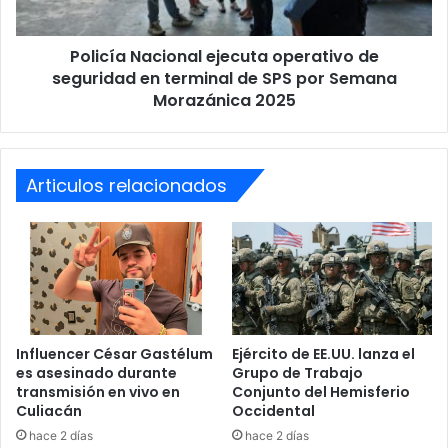
terminal
de
Policía Nacional ejecuta operativo de
SPS
por
seguridad en terminal de SPS por Semana
Semana
Morazánica 2025
Morazánica
2025
Articulos relacionados
Influencer César Gastélum
Ejército de EE.UU. lanza el
es asesinado durante
Grupo de Trabajo
transmisión en vivo en
Conjunto del Hemisferio
Culiacán
Occidental
hace 2 días
hace 2 días