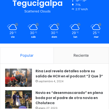
Tegucigalpa
19º - 19º
71%
2.17 km/h
Scattered Clouds
29
30
30
29
25
℃
℃
℃
℃
℃
vie
sáb
dom
lun
mar
Popular
Reciente
Rina Leal revela detalles sobre su
salida de HCH en el podcast “2 Que 3”
septiembre 4, 2024
Novio es “desenmascarado” en plena
boda por el padre de otra novia en
Choluteca
enero 27, 2023