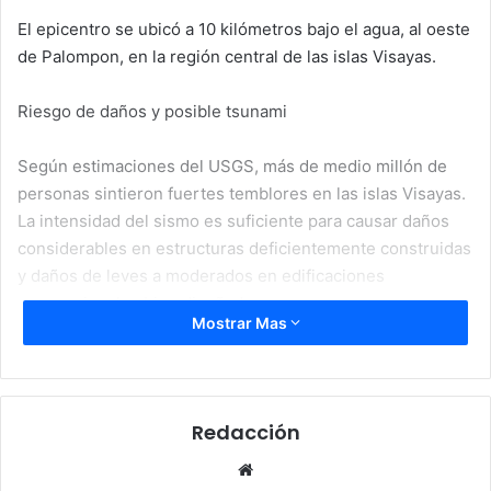
El epicentro se ubicó a 10 kilómetros bajo el agua, al oeste
de Palompon, en la región central de las islas Visayas.
Riesgo de daños y posible tsunami
Según estimaciones del USGS, más de medio millón de
personas sintieron fuertes temblores en las islas Visayas.
La intensidad del sismo es suficiente para causar daños
considerables en estructuras deficientemente construidas
y daños de leves a moderados en edificaciones
convencionales bien diseñadas.
Mostrar Mas
El organismo estadounidense advirtió que existe la
posibilidad de un tsunami localizado, por lo que las
autoridades locales monitorean la situación y preparan
Redacción
medidas de emergencia.
Website