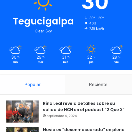
30
Tegucigalpa
30º - 29º
40%
7.15 km/h
Clear Sky
30
29
31
32
29
℃
℃
℃
℃
℃
lun
mar
mié
jue
vie
Popular
Reciente
Rina Leal revela detalles sobre su
salida de HCH en el podcast “2 Que 3”
septiembre 4, 2024
Novio es “desenmascarado” en plena