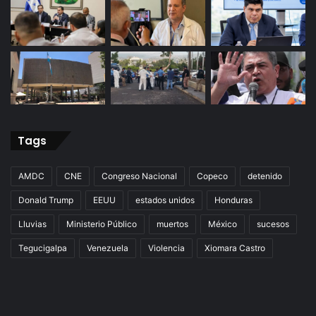
Tags
AMDC
CNE
Congreso Nacional
Copeco
detenido
Donald Trump
EEUU
estados unidos
Honduras
Lluvias
Ministerio Público
muertos
México
sucesos
Tegucigalpa
Venezuela
Violencia
Xiomara Castro