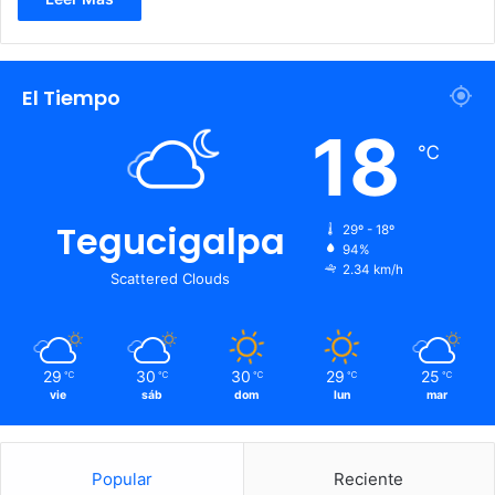
El Tiempo
18
℃
Tegucigalpa
29º - 18º
94%
2.34 km/h
Scattered Clouds
29
30
30
29
25
℃
℃
℃
℃
℃
vie
sáb
dom
lun
mar
Popular
Reciente