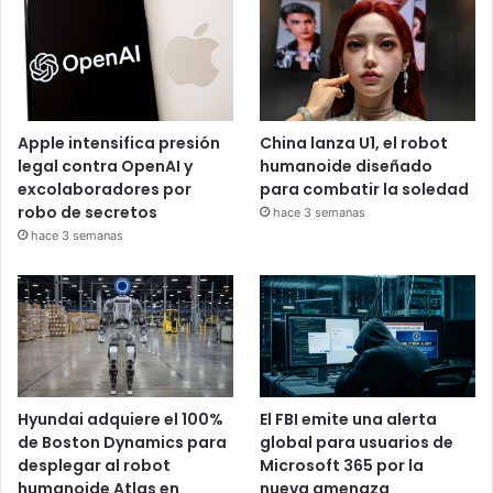
Apple intensifica presión
China lanza U1, el robot
legal contra OpenAI y
humanoide diseñado
excolaboradores por
para combatir la soledad
robo de secretos
hace 3 semanas
hace 3 semanas
Hyundai adquiere el 100%
El FBI emite una alerta
de Boston Dynamics para
global para usuarios de
desplegar al robot
Microsoft 365 por la
humanoide Atlas en
nueva amenaza