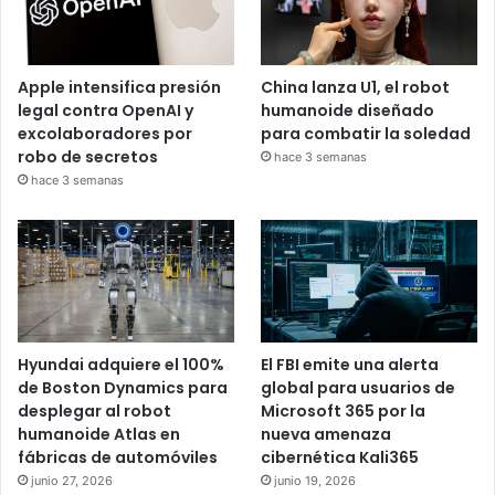
Apple intensifica presión
China lanza U1, el robot
legal contra OpenAI y
humanoide diseñado
excolaboradores por
para combatir la soledad
robo de secretos
hace 3 semanas
hace 3 semanas
Hyundai adquiere el 100%
El FBI emite una alerta
de Boston Dynamics para
global para usuarios de
desplegar al robot
Microsoft 365 por la
humanoide Atlas en
nueva amenaza
fábricas de automóviles
cibernética Kali365
junio 27, 2026
junio 19, 2026