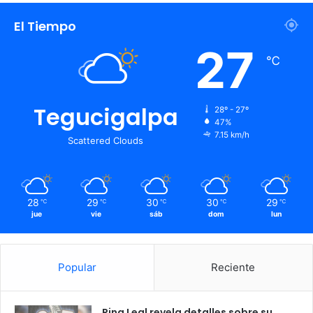
El Tiempo
27
℃
Tegucigalpa
28º - 27º
47%
7.15 km/h
Scattered Clouds
28
29
30
30
29
℃
℃
℃
℃
℃
jue
vie
sáb
dom
lun
Popular
Reciente
Rina Leal revela detalles sobre su