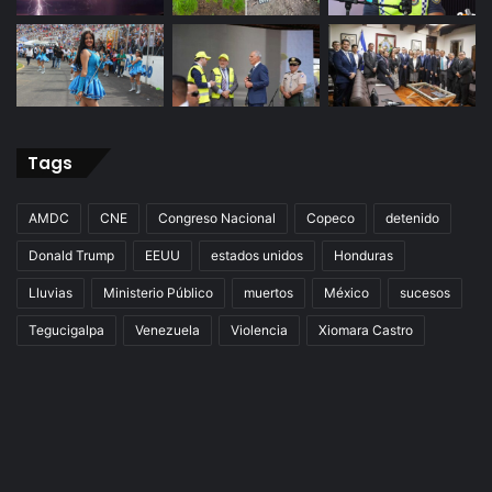
Tags
AMDC
CNE
Congreso Nacional
Copeco
detenido
Donald Trump
EEUU
estados unidos
Honduras
Lluvias
Ministerio Público
muertos
México
sucesos
Tegucigalpa
Venezuela
Violencia
Xiomara Castro