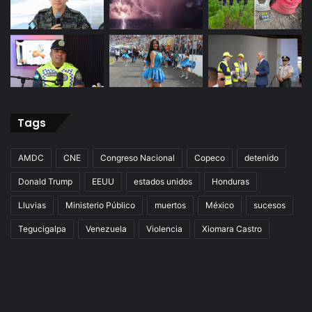
Tags
AMDC
CNE
Congreso Nacional
Copeco
detenido
Donald Trump
EEUU
estados unidos
Honduras
Lluvias
Ministerio Público
muertos
México
sucesos
Tegucigalpa
Venezuela
Violencia
Xiomara Castro