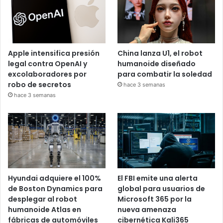
Apple intensifica presión
China lanza U1, el robot
legal contra OpenAI y
humanoide diseñado
excolaboradores por
para combatir la soledad
robo de secretos
hace 3 semanas
hace 3 semanas
Hyundai adquiere el 100%
El FBI emite una alerta
de Boston Dynamics para
global para usuarios de
desplegar al robot
Microsoft 365 por la
humanoide Atlas en
nueva amenaza
fábricas de automóviles
cibernética Kali365