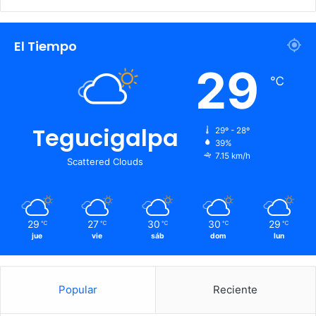
El Tiempo
29
℃
Tegucigalpa
29º - 28º
39%
7.15 km/h
Scattered Clouds
29
27
30
30
29
℃
℃
℃
℃
℃
jue
vie
sáb
dom
lun
Popular
Reciente