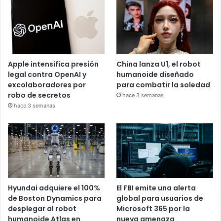
Apple intensifica presión
China lanza U1, el robot
legal contra OpenAI y
humanoide diseñado
excolaboradores por
para combatir la soledad
robo de secretos
hace 3 semanas
hace 3 semanas
Hyundai adquiere el 100%
El FBI emite una alerta
de Boston Dynamics para
global para usuarios de
desplegar al robot
Microsoft 365 por la
humanoide Atlas en
nueva amenaza