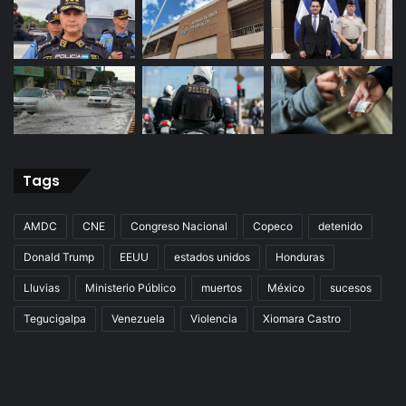
Tags
AMDC
CNE
Congreso Nacional
Copeco
detenido
Donald Trump
EEUU
estados unidos
Honduras
Lluvias
Ministerio Público
muertos
México
sucesos
Tegucigalpa
Venezuela
Violencia
Xiomara Castro