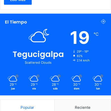
El Tiempo
19
℃
Tegucigalpa
29º - 18º
82%
2.14 km/h
Scattered Clouds
29
29
28
30
30
℃
℃
℃
℃
℃
jue
vie
sáb
dom
lun
Popular
Reciente