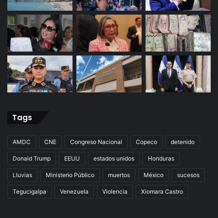
Tags
AMDC
CNE
Congreso Nacional
Copeco
detenido
Donald Trump
EEUU
estados unidos
Honduras
Lluvias
Ministerio Público
muertos
México
sucesos
Tegucigalpa
Venezuela
Violencia
Xiomara Castro