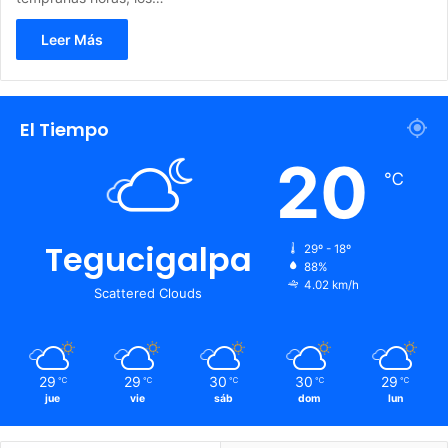
Leer Más
El Tiempo
20
℃
Tegucigalpa
29º - 18º
88%
4.02 km/h
Scattered Clouds
29
29
30
30
29
℃
℃
℃
℃
℃
jue
vie
sáb
dom
lun