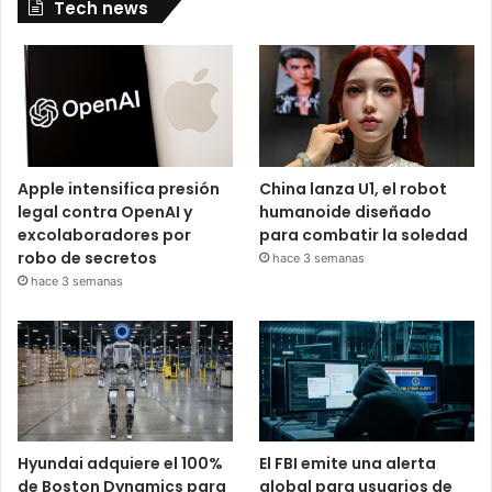
Tech news
Apple intensifica presión
China lanza U1, el robot
legal contra OpenAI y
humanoide diseñado
excolaboradores por
para combatir la soledad
robo de secretos
hace 3 semanas
hace 3 semanas
Hyundai adquiere el 100%
El FBI emite una alerta
de Boston Dynamics para
global para usuarios de