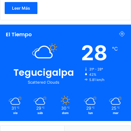
Leer Más
El Tiempo
28
℃
Tegucigalpa
31º - 28º
42%
5.81 km/h
Scattered Clouds
31
29
30
29
25
℃
℃
℃
℃
℃
vie
sáb
dom
lun
mar