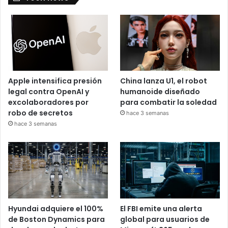
Apple intensifica presión
China lanza U1, el robot
legal contra OpenAI y
humanoide diseñado
excolaboradores por
para combatir la soledad
robo de secretos
hace 3 semanas
hace 3 semanas
Hyundai adquiere el 100%
El FBI emite una alerta
de Boston Dynamics para
global para usuarios de