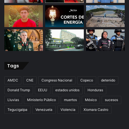
Tags
AMDC
CNE
Congreso Nacional
Copeco
detenido
Donald Trump
EEUU
estados unidos
Honduras
Lluvias
Ministerio Público
muertos
México
sucesos
Tegucigalpa
Venezuela
Violencia
Xiomara Castro