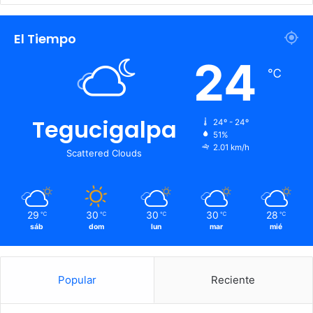
El Tiempo
24
℃
Tegucigalpa
24º - 24º
51%
2.01 km/h
Scattered Clouds
29
30
30
30
28
℃
℃
℃
℃
℃
sáb
dom
lun
mar
mié
Popular
Reciente