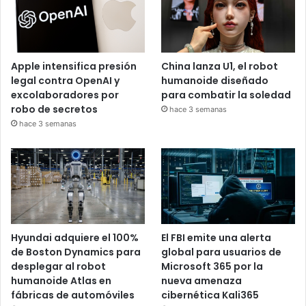
Apple intensifica presión
China lanza U1, el robot
legal contra OpenAI y
humanoide diseñado
excolaboradores por
para combatir la soledad
robo de secretos
hace 3 semanas
hace 3 semanas
Hyundai adquiere el 100%
El FBI emite una alerta
de Boston Dynamics para
global para usuarios de
desplegar al robot
Microsoft 365 por la
humanoide Atlas en
nueva amenaza
fábricas de automóviles
cibernética Kali365