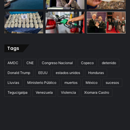
Tags
AMDC
CNE
Congreso Nacional
Copeco
detenido
Donald Trump
EEUU
estados unidos
Honduras
Lluvias
Ministerio Público
muertos
México
sucesos
Tegucigalpa
Venezuela
Violencia
Xiomara Castro