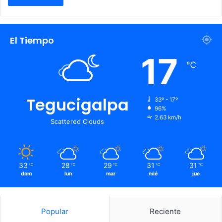
El Tiempo
17
℃
Tegucigalpa
33º - 17º
96%
2.63 km/h
Scattered Clouds
33
28
29
31
31
℃
℃
℃
℃
℃
dom
lun
mar
mié
jue
Popular
Reciente