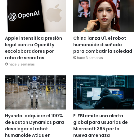
Apple intensifica presión
China lanza U1, el robot
legal contra OpenAI y
humanoide diseñado
excolaboradores por
para combatir la soledad
robo de secretos
hace 3 semanas
hace 3 semanas
Hyundai adquiere el 100%
El FBI emite una alerta
de Boston Dynamics para
global para usuarios de
desplegar al robot
Microsoft 365 por la
humanoide Atlas en
nueva amenaza