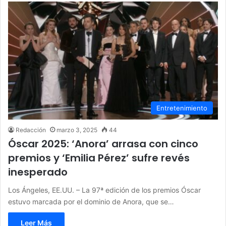
Entretenimiento
Redacción
marzo 3, 2025
44
Óscar 2025: ‘Anora’ arrasa con cinco
premios y ‘Emilia Pérez’ sufre revés
inesperado
Los Ángeles, EE.UU. – La 97ª edición de los premios Óscar
estuvo marcada por el dominio de Anora, que se…
Leer Más