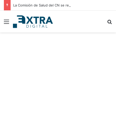
La Comisión de Salud del CN se reúne con médicos residentes para evaluar el incremento de su salario beca
Menu
B