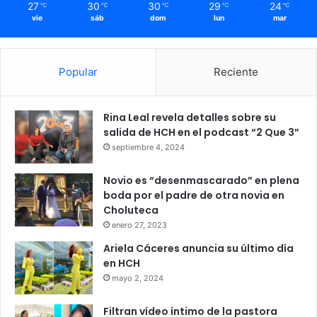
27
30
30
29
24
℃
℃
℃
℃
℃
vie
sáb
dom
lun
mar
Popular
Reciente
Rina Leal revela detalles sobre su
salida de HCH en el podcast “2 Que 3”
septiembre 4, 2024
Novio es “desenmascarado” en plena
boda por el padre de otra novia en
Choluteca
enero 27, 2023
Ariela Cáceres anuncia su último día
en HCH
mayo 2, 2024
Filtran vídeo íntimo de la pastora