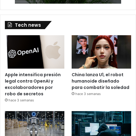
Tech news
Apple intensifica presión
China lanza U1, el robot
legal contra OpenAI y
humanoide diseñado
excolaboradores por
para combatir la soledad
robo de secretos
hace 3 semanas
hace 3 semanas