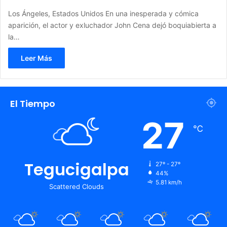
Los Ángeles, Estados Unidos En una inesperada y cómica
aparición, el actor y exluchador John Cena dejó boquiabierta a
la…
Leer Más
El Tiempo
27
℃
Tegucigalpa
27º - 27º
44%
5.81 km/h
Scattered Clouds