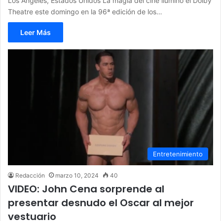
Los Ángeles, Estados Unidos La magia del cine iluminó el Dolby
Theatre este domingo en la 96ª edición de los…
Leer Más
Entretenimiento
Redacción
marzo 10, 2024
40
VIDEO: John Cena sorprende al
presentar desnudo el Oscar al mejor
vestuario