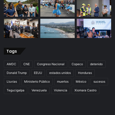
Tags
AMDC
CNE
Congreso Nacional
Copeco
detenido
Donald Trump
EEUU
estados unidos
Honduras
Lluvias
Ministerio Público
muertos
México
sucesos
Tegucigalpa
Venezuela
Violencia
Xiomara Castro