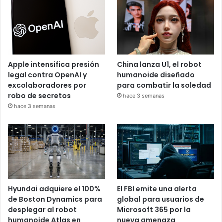
Apple intensifica presión
China lanza U1, el robot
legal contra OpenAI y
humanoide diseñado
excolaboradores por
para combatir la soledad
robo de secretos
hace 3 semanas
hace 3 semanas
Hyundai adquiere el 100%
El FBI emite una alerta
de Boston Dynamics para
global para usuarios de
desplegar al robot
Microsoft 365 por la
humanoide Atlas en
nueva amenaza