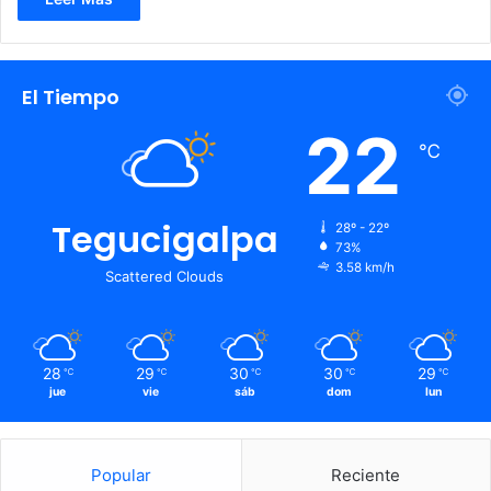
El Tiempo
22
℃
Tegucigalpa
28º - 22º
73%
3.58 km/h
Scattered Clouds
28
29
30
30
29
℃
℃
℃
℃
℃
jue
vie
sáb
dom
lun
Popular
Reciente