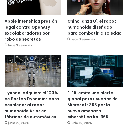
Apple intensifica presión
China lanza U1, el robot
legal contra OpenAI y
humanoide diseñado
excolaboradores por
para combatir la soledad
robo de secretos
hace 3 semanas
hace 3 semanas
Hyundai adquiere el 100%
El FBI emite una alerta
de Boston Dynamics para
global para usuarios de
desplegar al robot
Microsoft 365 por la
humanoide Atlas en
nueva amenaza
fábricas de automóviles
cibernética Kali365
junio 27, 2026
junio 19, 2026