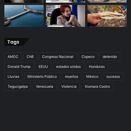
Tags
AMDC
CNE
Congreso Nacional
Copeco
detenido
Donald Trump
EEUU
estados unidos
Honduras
Lluvias
Ministerio Público
muertos
México
sucesos
Tegucigalpa
Venezuela
Violencia
Xiomara Castro