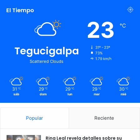
El Tiempo
23
℃
Tegucigalpa
31º - 23º
73%
1.79 km/h
Scattered Clouds
31
29
29
29
30
℃
℃
℃
℃
℃
sáb
dom
lun
mar
mié
Popular
Reciente
Rina Leal revela detalles sobre su