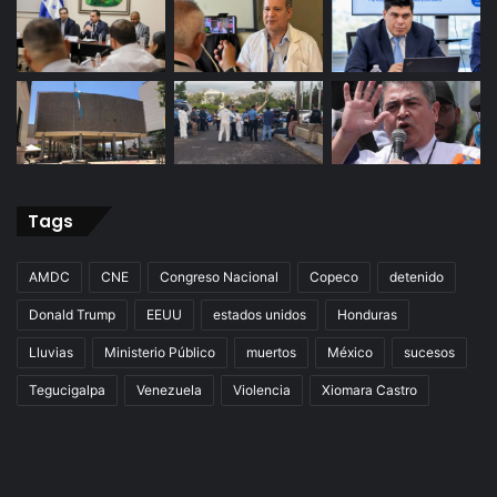
Tags
AMDC
CNE
Congreso Nacional
Copeco
detenido
Donald Trump
EEUU
estados unidos
Honduras
Lluvias
Ministerio Público
muertos
México
sucesos
Tegucigalpa
Venezuela
Violencia
Xiomara Castro