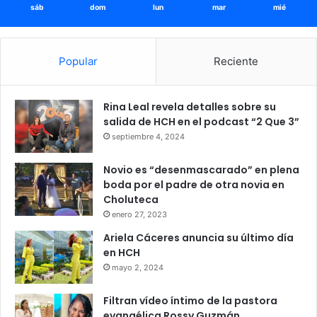
sáb
dom
lun
mar
mié
Popular
Reciente
Rina Leal revela detalles sobre su
salida de HCH en el podcast “2 Que 3”
septiembre 4, 2024
Novio es “desenmascarado” en plena
boda por el padre de otra novia en
Choluteca
enero 27, 2023
Ariela Cáceres anuncia su último día
en HCH
mayo 2, 2024
Filtran vídeo íntimo de la pastora
evangélica Rossy Guzmán