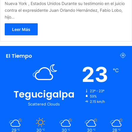
Nueva York , Estados Unidos Durante su testimonio en el juicio
contra el expresidente Juan Orlando Hernández, Fabio Lobo,
hijo…
Leer Más
El Tiempo
23
℃
Tegucigalpa
23º - 23º
59%
2.15 km/h
Scattered Clouds
29
30
30
30
28
℃
℃
℃
℃
℃