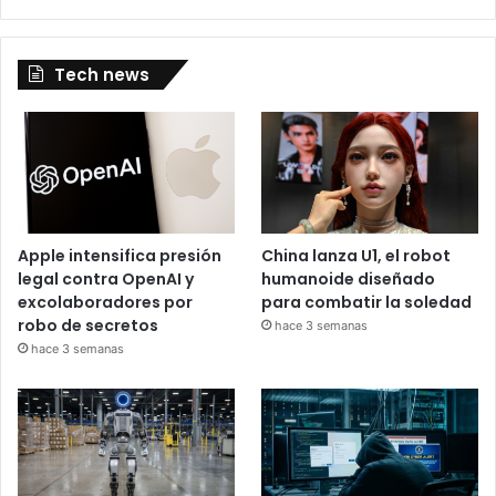
Tech news
Apple intensifica presión
China lanza U1, el robot
legal contra OpenAI y
humanoide diseñado
excolaboradores por
para combatir la soledad
robo de secretos
hace 3 semanas
hace 3 semanas