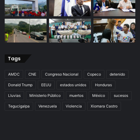
Tags
AMDC
CNE
Congreso Nacional
Copeco
detenido
Donald Trump
EEUU
estados unidos
Honduras
Lluvias
Ministerio Público
muertos
México
sucesos
Tegucigalpa
Venezuela
Violencia
Xiomara Castro