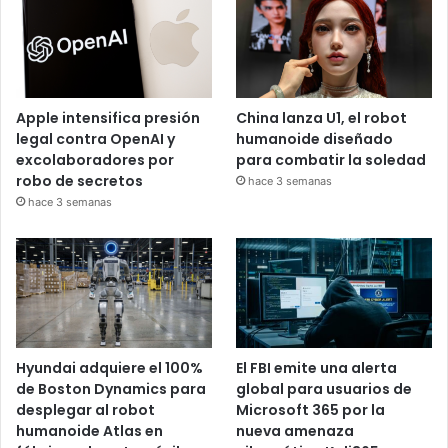
Apple intensifica presión
China lanza U1, el robot
legal contra OpenAI y
humanoide diseñado
excolaboradores por
para combatir la soledad
robo de secretos
hace 3 semanas
hace 3 semanas
Hyundai adquiere el 100%
El FBI emite una alerta
de Boston Dynamics para
global para usuarios de
desplegar al robot
Microsoft 365 por la
humanoide Atlas en
nueva amenaza