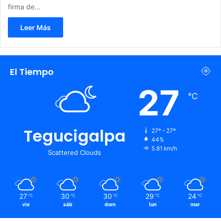
firma de…
Leer Más
El Tiempo
27
℃
Tegucigalpa
27º - 27º
44%
5.81 km/h
Scattered Clouds
27
30
30
29
24
℃
℃
℃
℃
℃
vie
sáb
dom
lun
mar