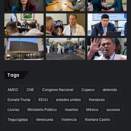
Tags
AMDC
CNE
Congreso Nacional
Copeco
detenido
Donald Trump
EEUU
estados unidos
Honduras
Lluvias
Ministerio Público
muertos
México
sucesos
Tegucigalpa
Venezuela
Violencia
Xiomara Castro