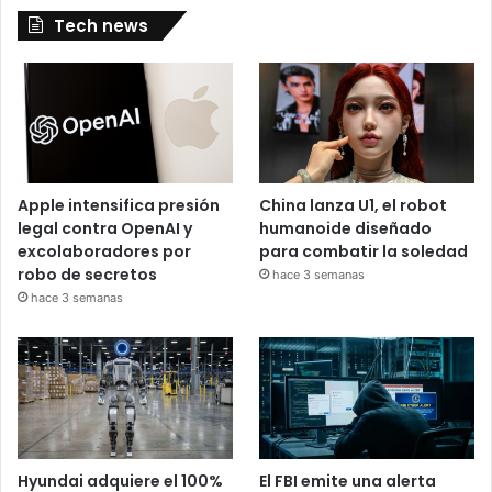
Tech news
Apple intensifica presión
China lanza U1, el robot
legal contra OpenAI y
humanoide diseñado
excolaboradores por
para combatir la soledad
robo de secretos
hace 3 semanas
hace 3 semanas
Hyundai adquiere el 100%
El FBI emite una alerta