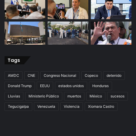
Tags
AMDC
CNE
Congreso Nacional
Copeco
detenido
Donald Trump
EEUU
estados unidos
Honduras
Lluvias
Ministerio Público
muertos
México
sucesos
Tegucigalpa
Venezuela
Violencia
Xiomara Castro