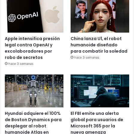
Apple intensifica presión
China lanza U1, el robot
legal contra OpenAI y
humanoide diseñado
excolaboradores por
para combatir la soledad
robo de secretos
hace 3 semanas
hace 3 semanas
Hyundai adquiere el 100%
El FBI emite una alerta
de Boston Dynamics para
global para usuarios de
desplegar al robot
Microsoft 365 por la
humanoide Atlas en
nueva amenaza