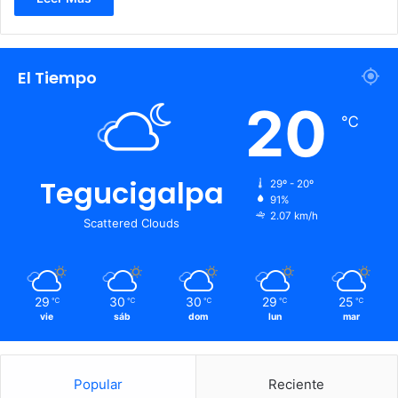
El Tiempo
20
℃
Tegucigalpa
29º - 20º
91%
2.07 km/h
Scattered Clouds
29
30
30
29
25
℃
℃
℃
℃
℃
vie
sáb
dom
lun
mar
Popular
Reciente