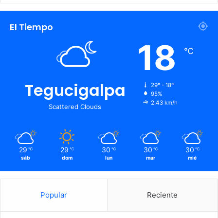
El Tiempo
18
℃
Tegucigalpa
29º - 18º
95%
2.43 km/h
Scattered Clouds
29
29
30
30
30
℃
℃
℃
℃
℃
sáb
dom
lun
mar
mié
Popular
Reciente