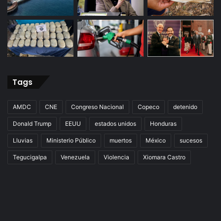
Tags
AMDC
CNE
Congreso Nacional
Copeco
detenido
Donald Trump
EEUU
estados unidos
Honduras
Lluvias
Ministerio Público
muertos
México
sucesos
Tegucigalpa
Venezuela
Violencia
Xiomara Castro