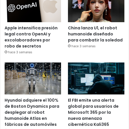
Apple intensifica presión
China lanza U1, el robot
legal contra OpenAI y
humanoide diseñado
excolaboradores por
para combatir la soledad
robo de secretos
hace 3 semanas
hace 3 semanas
Hyundai adquiere el 100%
El FBI emite una alerta
de Boston Dynamics para
global para usuarios de
desplegar al robot
Microsoft 365 por la
humanoide Atlas en
nueva amenaza
fábricas de automóviles
cibernética Kali365