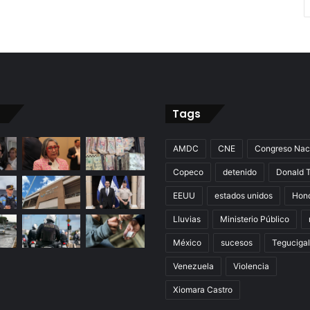
Tags
AMDC
CNE
Congreso Nac
Copeco
detenido
Donald 
EEUU
estados unidos
Hon
Lluvias
Ministerio Público
México
sucesos
Teguciga
Venezuela
Violencia
Xiomara Castro