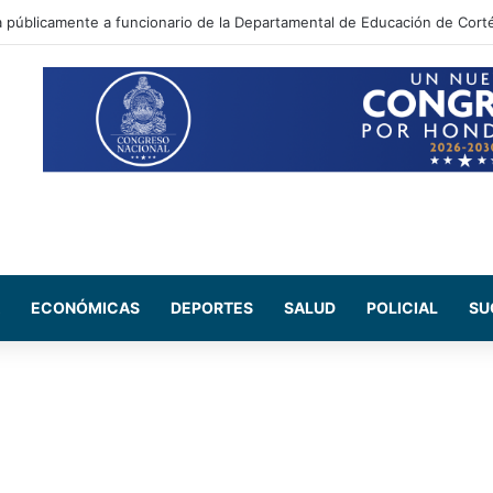
 Maribel Espinoza arremete contra el expresidente Juan Orlando Herná
ECONÓMICAS
DEPORTES
SALUD
POLICIAL
SU