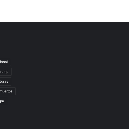
ional
Trump
duras
muertos
lpa