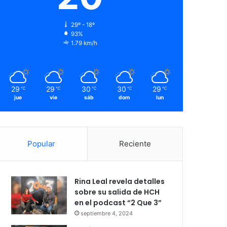
29º - 18º
93%
1.79 km/h
29
29
30
30
29
℃
℃
℃
℃
℃
jue
vie
sáb
dom
lun
Popular
Reciente
Rina Leal revela detalles
sobre su salida de HCH
en el podcast “2 Que 3”
septiembre 4, 2024