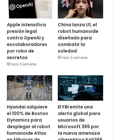
Apple intensifica
China lanza U1, el
presión legal
robot humanoide
contra OpenAI y
diseñado para
excolaboradores
combatir la
por robo de
soledad
secretos
hace 3 semanas
hace 3 semanas
Hyundai adquiere
El FBI emite una
el 100% de Boston
alerta global para
Dynamics para
usuarios de
desplegar al robot
Microsoft 365 por
humanoide Atlas
la nueva amenaza
en fábricas de
cibernética Kali365