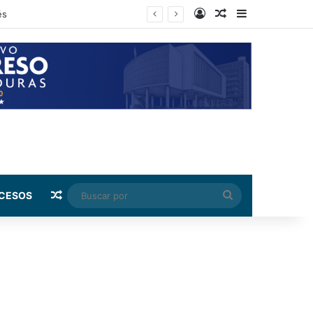
Log In
Random Article
Sidebar
ndez
Random Article
Buscar
CESOS
por