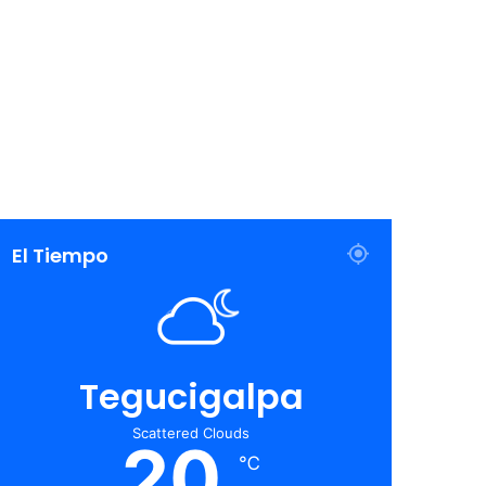
El Tiempo
Tegucigalpa
Scattered Clouds
20
℃