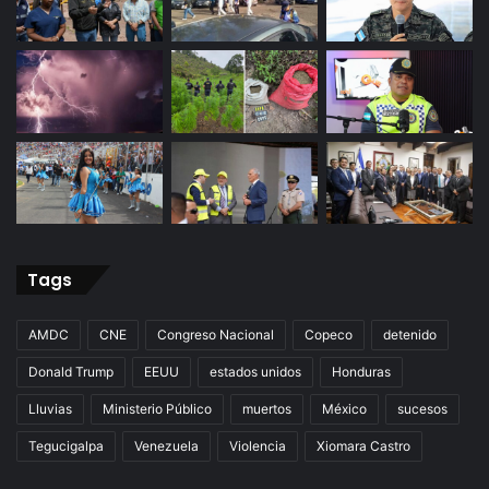
Tags
AMDC
CNE
Congreso Nacional
Copeco
detenido
Donald Trump
EEUU
estados unidos
Honduras
Lluvias
Ministerio Público
muertos
México
sucesos
Tegucigalpa
Venezuela
Violencia
Xiomara Castro