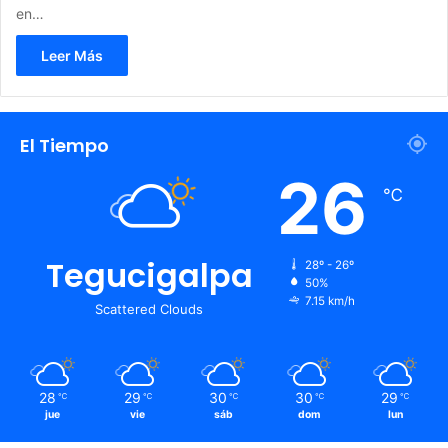
en…
Leer Más
El Tiempo
26
℃
Tegucigalpa
28º - 26º
50%
7.15 km/h
Scattered Clouds
28
29
30
30
29
℃
℃
℃
℃
℃
jue
vie
sáb
dom
lun