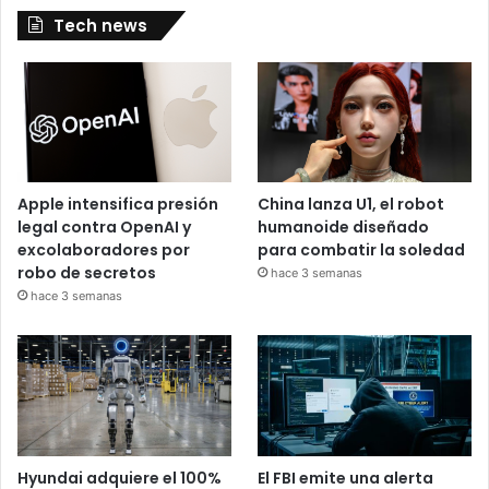
Tech news
Apple intensifica presión
China lanza U1, el robot
legal contra OpenAI y
humanoide diseñado
excolaboradores por
para combatir la soledad
robo de secretos
hace 3 semanas
hace 3 semanas
Hyundai adquiere el 100%
El FBI emite una alerta