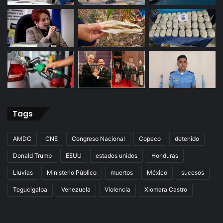
Tags
AMDC
CNE
Congreso Nacional
Copeco
detenido
Donald Trump
EEUU
estados unidos
Honduras
Lluvias
Ministerio Público
muertos
México
sucesos
Tegucigalpa
Venezuela
Violencia
Xiomara Castro