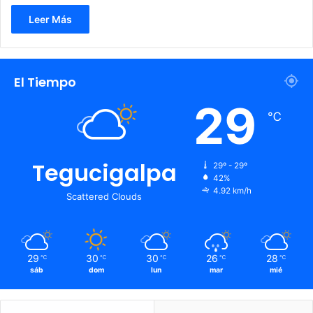
Leer Más
El Tiempo
29
℃
Tegucigalpa
29º - 29º
42%
4.92 km/h
Scattered Clouds
29
30
30
26
28
℃
℃
℃
℃
℃
sáb
dom
lun
mar
mié