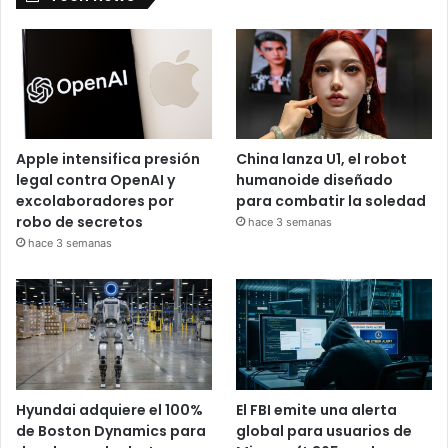
Apple intensifica presión
China lanza U1, el robot
legal contra OpenAI y
humanoide diseñado
excolaboradores por
para combatir la soledad
robo de secretos
hace 3 semanas
hace 3 semanas
Hyundai adquiere el 100%
El FBI emite una alerta
de Boston Dynamics para
global para usuarios de